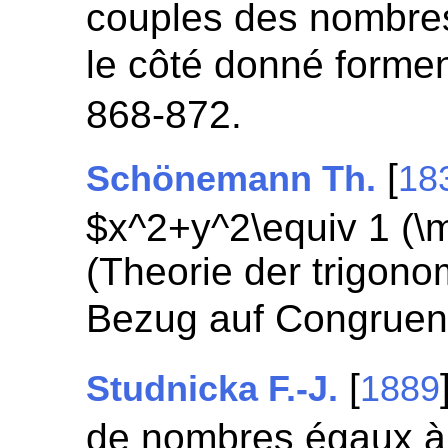
couples des nombres
le côté donné formen
868-872.
[
Schönemann Th.
18
$x^2+y^2\equiv 1 (\
(Theorie der trigono
Bezug auf Congruen
[
Studnicka F.-J.
1889
de nombres égaux à 