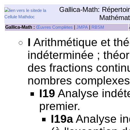
Gallica-Math: Répertoi
Mathémat
Gallica-Math :
|
|
Œuvres Complètes
JMPA
RBSM
I
Arithmétique et th
indéterminée ; théor
des fractions continu
nombres complexes,
I19
Analyse indéte
premier.
I19a
Analyse in