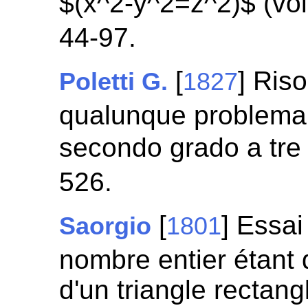
$(x^2-y^2=z^2)$ (voi
44-97.
[
] Ris
Poletti G.
1827
qualunque problema 
secondo grado a tre
526.
[
] Essai
Saorgio
1801
nombre entier étant 
d'un triangle rectang