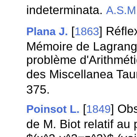
indeterminata.
A.S.M
[
] Réfle
Plana J.
1863
Mémoire de Lagrange 
problème d'Arithmétiq
des Miscellanea Tau
375.
[
] Ob
Poinsot L.
1849
de M. Biot relatif a