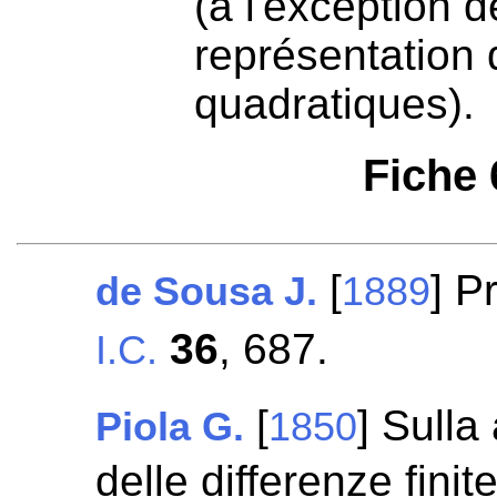
(à l'exception d
représentation
quadratiques).
Fiche
[
] P
de Sousa J.
1889
36
, 687.
I.C.
[
] Sulla
Piola G.
1850
delle differenze finit