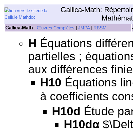
Gallica-Math: Répertoi
Mathémat
Gallica-Math :
|
|
Œuvres Complètes
JMPA
RBSM
H
Équations différen
partielles ; équation
aux différences finie
H10
Équations lin
à coefficients con
H10d
Étude part
H10dα
$\Delt