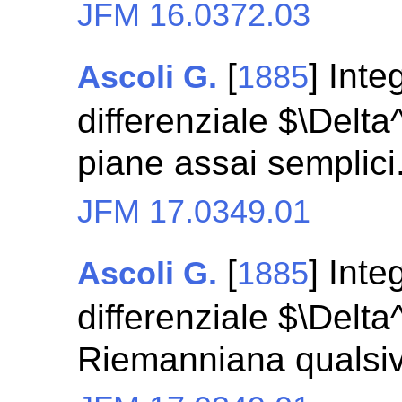
JFM 16.0372.03
[
] Inte
Ascoli G.
1885
differenziale $\Delt
piane assai semplici
JFM 17.0349.01
[
] Inte
Ascoli G.
1885
differenziale $\Delt
Riemanniana qualsiv