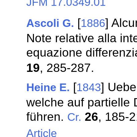
JFM 17.0349.01
[
] Alc
Ascoli G.
1886
Note relative alla in
equazione differenz
19
, 285-287.
[
] Uebe
Heine E.
1843
welche auf partielle
führen.
26
, 185-2
Cr.
Article