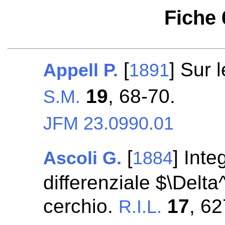
Fiche
[
] Sur 
Appell P.
1891
19
, 68-70.
S.M.
JFM 23.0990.01
[
] Inte
Ascoli G.
1884
differenziale $\Delta
cerchio.
17
, 6
R.I.L.