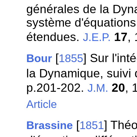
générales de la Dyn
système d'équations
étendues.
17
,
J.E.P.
[
] Sur l'in
Bour
1855
la Dynamique, suivi 
p.201-202.
20
, 
J.M.
Article
[
] Théo
Brassine
1851