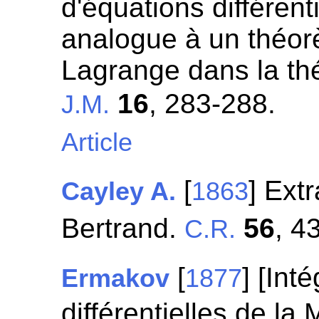
d'équations différent
analogue à un théo
Lagrange dans la thé
16
, 283-288.
J.M.
Article
[
] Extr
Cayley A.
1863
Bertrand.
56
, 43
C.R.
[
] [Int
Ermakov
1877
différentielles de la 