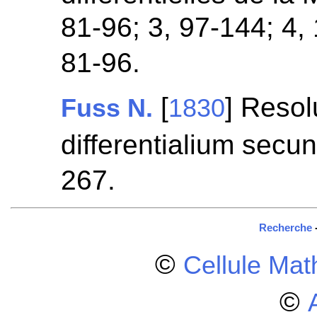
81-96; 3, 97-144; 4,
81-96.
[
] Reso
Fuss N.
1830
differentialium secu
267.
Recherche
©
Cellule Ma
©