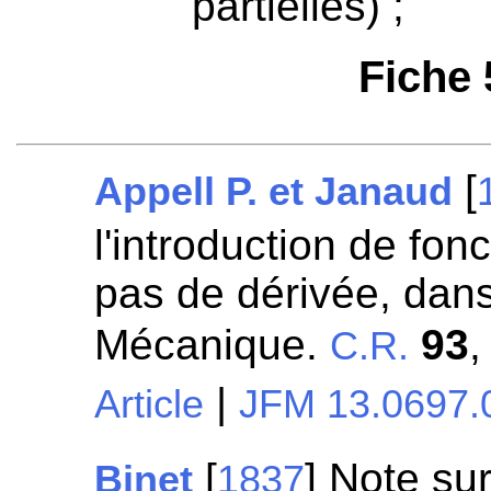
partielles) ;
Fiche
[
Appell P. et Janaud
l'introduction de fon
pas de dérivée, dans
Mécanique.
93
,
C.R.
|
Article
JFM 13.0697.
[
] Note sur
Binet
1837