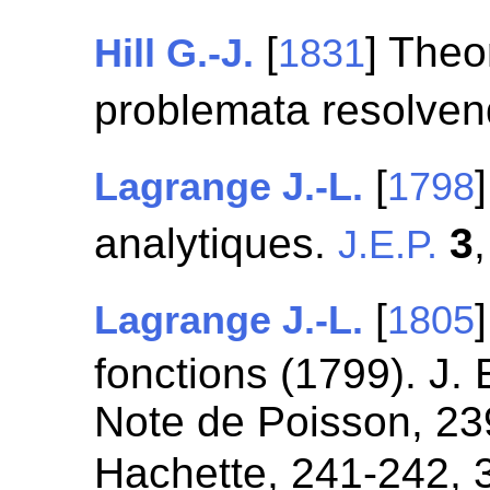
[
] The
Hill G.-J.
1831
problemata resolve
[
Lagrange J.-L.
1798
analytiques.
3
J.E.P.
[
Lagrange J.-L.
1805
fonctions (1799). J. E
Note de Poisson, 23
Hachette, 241-242, 