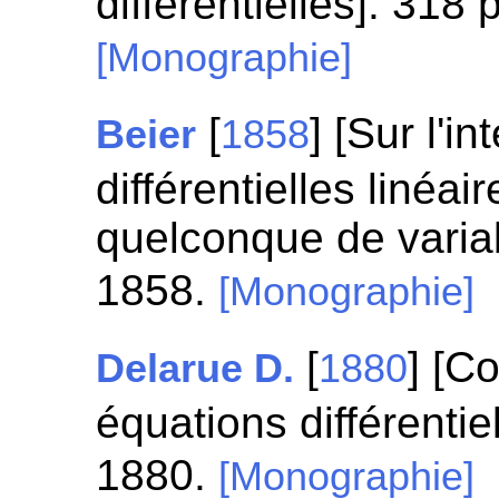
différentielles]. 318
[Monographie]
[
] [Sur l'i
Beier
1858
différentielles linéa
quelconque de variab
1858.
[Monographie]
[
] [C
Delarue D.
1880
équations différentie
1880.
[Monographie]