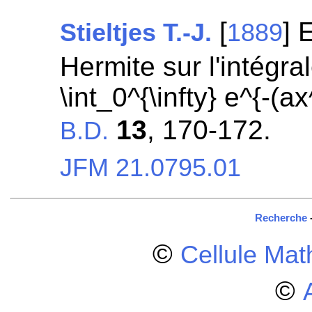
[
] 
Stieltjes T.-J.
1889
Hermite sur l'intégral
\int_0^{\infty} e^{-
13
, 170-172.
B.D.
JFM 21.0795.01
Recherche
©
Cellule Ma
©