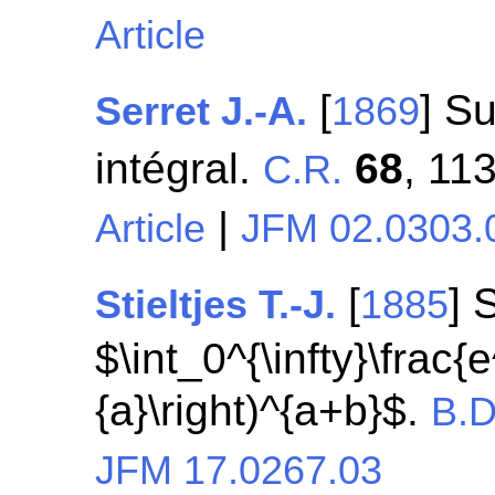
Article
[
] S
Serret J.-A.
1869
intégral.
68
, 11
C.R.
|
Article
JFM 02.0303.
[
] 
Stieltjes T.-J.
1885
$\int_0^{\infty}\frac{e
{a}\right)^{a+b}$.
B.D
JFM 17.0267.03