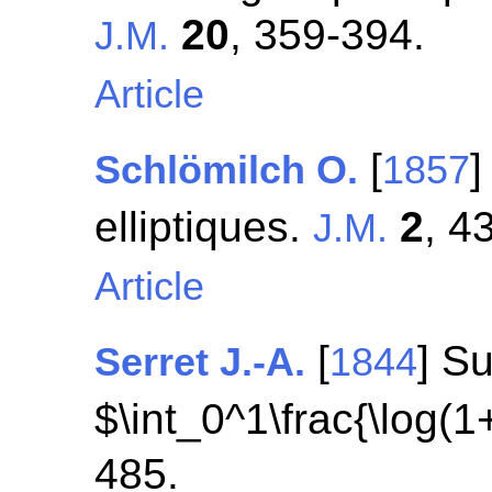
20
, 359-394.
J.M.
Article
[
]
Schlömilch O.
1857
elliptiques.
2
, 43
J.M.
Article
[
] Su
Serret J.-A.
1844
$\int_0^1\frac{\log(
485.