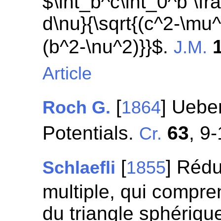
$\int_b^c\int_0^b \f
d\nu}{\sqrt{(c^2-\mu
(b^2-\nu^2)}}$.
J.M.
Article
[
] Uebe
Roch G.
1864
Potentials.
63
, 9-
Cr.
[
] Rédu
Schlaefli
1855
multiple, qui comprend
du triangle sphériqu