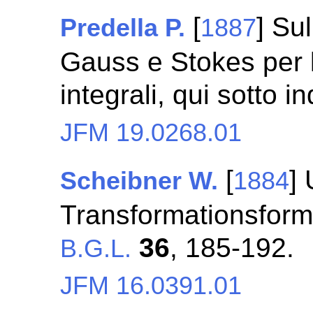
[
] Sul
Predella P.
1887
Gauss e Stokes per l
integrali, qui sotto i
JFM 19.0268.01
[
]
Scheibner W.
1884
Transformationsforme
36
, 185-192.
B.G.L.
JFM 16.0391.01