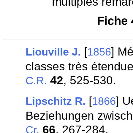
multiples remar
Fiche
[
] Mé
Liouville J.
1856
classes très étendues
42
, 525-530.
C.R.
[
] U
Lipschitz R.
1866
Beziehungen zwisch
66
, 267-284.
Cr.