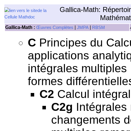
Gallica-Math: Répertoi
Mathémat
Gallica-Math :
|
|
Œuvres Complètes
JMPA
RBSM
C
Principes du Calcul
applications analyti
intégrales multiples
formes différentielle
C2
Calcul intégral
C2g
Intégrales m
changements de 