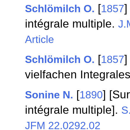
[
]
Schlömilch O.
1857
intégrale multiple.
J.
Article
[
]
Schlömilch O.
1857
vielfachen Integrale
[
] [Su
Sonine N.
1890
intégrale multiple].
S
JFM 22.0292.02