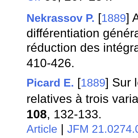
[
] 
Nekrassov P.
1889
différentiation géné
réduction des intégr
410-426.
[
] Sur 
Picard E.
1889
relatives à trois va
108
, 132-133.
|
Article
JFM 21.0274.