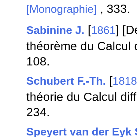
, 333.
[Monographie]
[
] [
Sabinine J.
1861
théorème du Calcul di
108.
[
Schubert F.-Th.
181
théorie du Calcul dif
234.
Speyert van der Eyk 