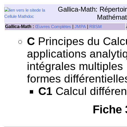
Gallica-Math: Répertoi
Mathémat
Gallica-Math :
|
|
Œuvres Complètes
JMPA
RBSM
C
Principes du Calcul
applications analyti
intégrales multiples
formes différentielle
C1
Calcul différent
Fiche