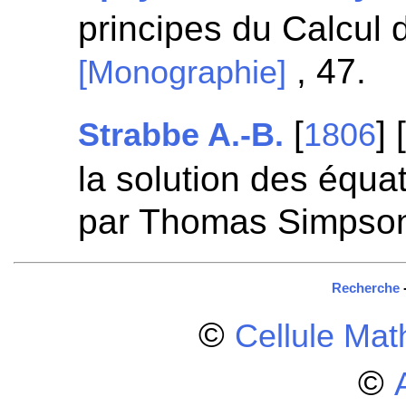
principes du Calcul di
, 47.
[Monographie]
[
]
Strabbe A.-B.
1806
la solution des équa
par Thomas Simpso
Recherche
©
Cellule Ma
©