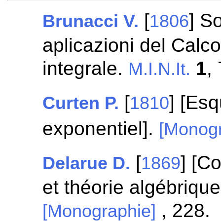
[
] So
Brunacci V.
1806
aplicazioni del Calco
integrale.
1
,
M.I.N.It.
[
] [Esq
Curten P.
1810
exponentiel].
[Monogr
[
] [C
Delarue D.
1869
et théorie algébriqu
, 228.
[Monographie]