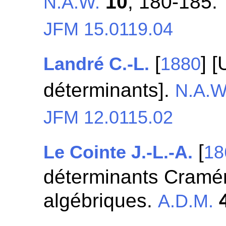
10
, 180-185.
N.A.W.
JFM 15.0119.04
[
] 
Landré C.-L.
1880
déterminants].
N.A.W
JFM 12.0115.02
[
Le Cointe J.-L.-A.
18
déterminants Cramér
algébriques.
A.D.M.