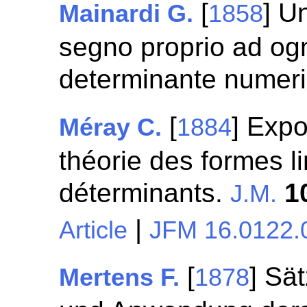
[
] Un
Mainardi G.
1858
segno proprio ad ogn
determinante numer
[
] Expo
Méray C.
1884
théorie des formes l
déterminants.
1
J.M.
|
Article
JFM 16.0122.
[
] Sä
Mertens F.
1878