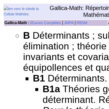
Gallica-Math: Répertoi
Mathémat
Gallica-Math :
|
|
Œuvres Complètes
JMPA
RBSM
B
Déterminants ; subs
élimination ; théori
invariants et covari
équipollences et qu
B1
Déterminants.
B1a
Théories gé
déterminant. Ré