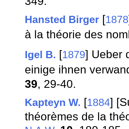
349.
[
Hansted Birger
1878
à la théorie des no
[
] Ueber 
Igel B.
1879
einige ihnen verwan
39
, 29-40.
[
] [
Kapteyn W.
1884
théorèmes de la théo