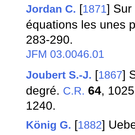
[
] Sur
Jordan C.
1871
équations les unes p
283-290.
JFM 03.0046.01
[
] 
Joubert S.-J.
1867
degré.
64
, 102
C.R.
1240.
[
] Uebe
König G.
1882