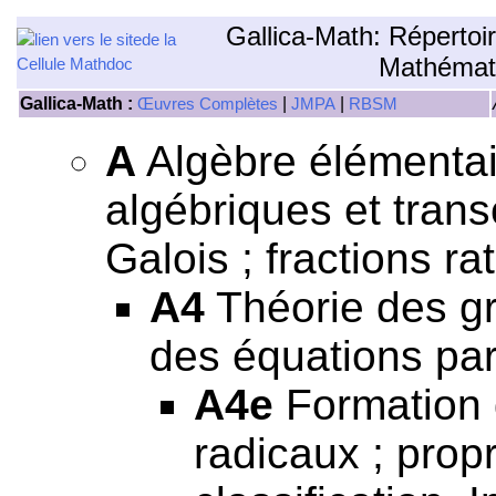
Gallica-Math: Répertoi
Mathémat
Gallica-Math :
|
|
Œuvres Complètes
JMPA
RBSM
A
Algèbre élémentair
algébriques et tran
Galois ; fractions rat
A4
Théorie des gr
des équations par
A4e
Formation 
radicaux ; prop