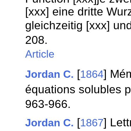
[xxx] eine dritte Wur
gleichzeitig [xxx] und
208.
Article
[
] Mém
Jordan C.
1864
équations solubles 
963-966.
[
] Let
Jordan C.
1867