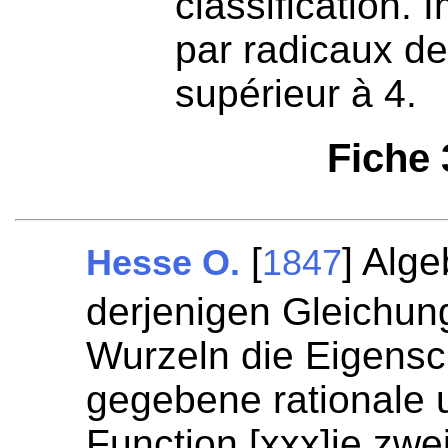
classification. 
par radicaux de
supérieur à 4.
Fiche
[
] Alg
Hesse O.
1847
derjenigen Gleichun
Wurzeln die Eigensc
gegebene rationale
Function [xxx]je zwe