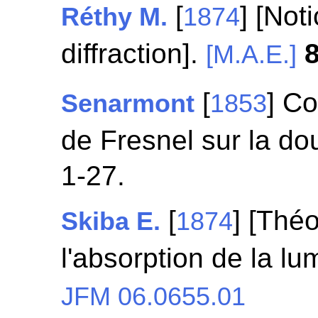
[
] [Not
Réthy M.
1874
diffraction].
[M.A.E.]
[
] C
Senarmont
1853
de Fresnel sur la do
1-27.
[
] [Thé
Skiba E.
1874
l'absorption de la lu
JFM 06.0655.01