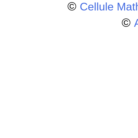
©
Cellule Ma
©