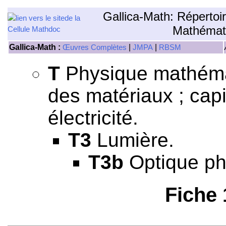
Gallica-Math: Répertoi
Mathémat
Gallica-Math :
|
|
Œuvres Complètes
JMPA
RBSM
T
Physique mathémati
des matériaux ; capil
électricité.
T3
Lumière.
T3b
Optique ph
Fiche