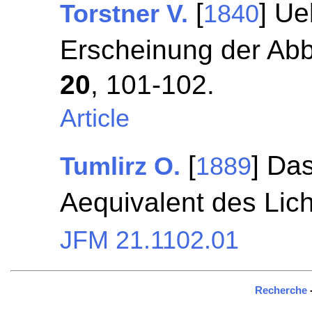
[
] Ue
Torstner V.
1840
Erscheinung der Abb
20
, 101-102.
Article
[
] Da
Tumlirz O.
1889
Aequivalent des Lic
JFM 21.1102.01
Recherche