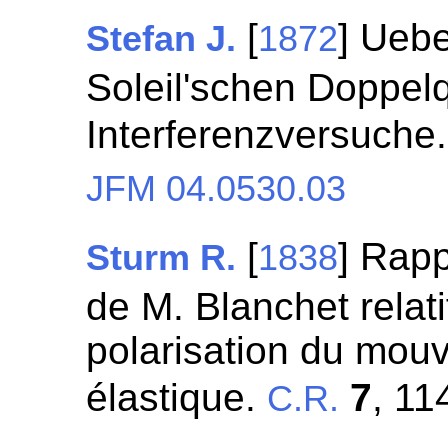
[
] Uebe
Stefan J.
1872
Soleil'schen Doppel
Interferenzversuche
JFM 04.0530.03
[
] Rap
Sturm R.
1838
de M. Blanchet relati
polarisation du mou
élastique.
7
, 11
C.R.