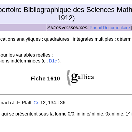
pertoire Bibliographique des Sciences Mat
1912)
Autres Ressources:
Portail Documentaire
lications analytiques ; quadratures ; intégrales multiples ; déterm
ur les variables réelles ;
ions indéterminées (cf.
).
D1c
Fiche 1610
nach J.-F. Pfaff.
12
, 134-136.
Cr.
 qui se présentent sous la forme 0/0, infinie/infinie, 0xinfinie, 1^