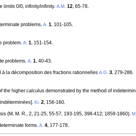
imits 0/0, infinity/infinity.
12
, 65-78.
A.M.
determinate problems.
1
, 101-105.
A.
te problem.
1
, 151-154.
A.
ate problems.
1
, 40-43.
A.
iel à la décomposition des fractions rationnelles
3
, 279-286.
A.G.
of the higher calculus demonstrated by the method of indetermi
 indéterminées].
2
, 156-160.
Kr.
sis (M. M. R., 2, 21-25, 55-57, 193-195, 398-412; 1859-1860).
M
ndeterminate forms.
4
, 177-178.
A.