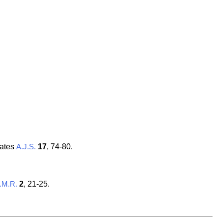
nates
17
, 74-80.
A.J.S.
2
, 21-25.
.M.R.