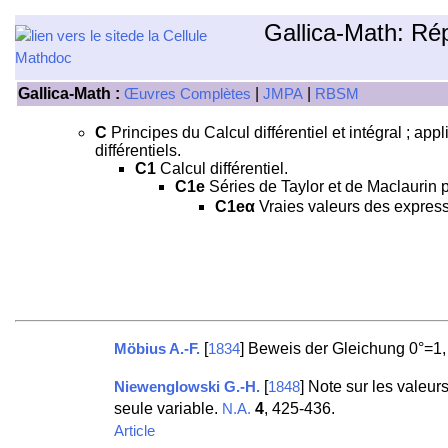
Gallica-Math: Ré
Gallica-Math :
|
|
Œuvres Complètes
JMPA
RBSM
C
Principes du Calcul différentiel et intégral ; app
différentiels.
C1
Calcul différentiel.
C1e
Séries de Taylor et de Maclaurin po
C1eα
Vraies valeurs des express
[
] Beweis der Gleichung 0°=1, 
Möbius A.-F.
1834
[
] Note sur les valeurs
Niewenglowski G.-H.
1848
seule variable.
4
, 425-436.
N.A.
Article