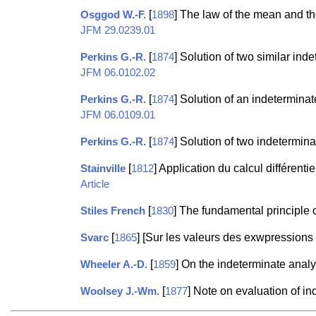
[
] The law of the mean and the l
Osggod W.-F.
1898
JFM 29.0239.01
[
] Solution of two similar in
Perkins G.-R.
1874
JFM 06.0102.02
[
] Solution of an indetermina
Perkins G.-R.
1874
JFM 06.0109.01
[
] Solution of two indetermin
Perkins G.-R.
1874
[
] Application du calcul différent
Stainville
1812
Article
[
] The fundamental principle 
Stiles French
1830
[
] [Sur les valeurs des exwpressions
Svarc
1865
[
] On the indeterminate analy
Wheeler A.-D.
1859
[
] Note on evaluation of i
Woolsey J.-Wm.
1877