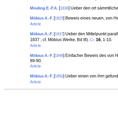
[
] Ueber den ort sämmtlich
Minding E.-F.A.
1836
[
] Beweis eines neuen, von He
Möbius A.-F.
1829
Article
[
] Ueber den Mittelpunkt parall
Möbius A.-F.
1837
1837 ; cf. Möbius Werke, Bd III).
16
, 1-10.
Cr.
Article
[
] Einfacher Beweis des von H
Möbius A.-F.
1848
89-90.
Article
[
] Ueber einen von ihm gefun
Möbius A.-F.
1850
Article