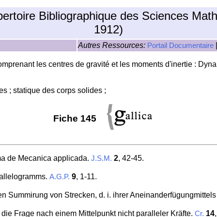
pertoire Bibliographique des Sciences Mat
1912)
Autres Ressources:
Portail Documentaire
prenant les centres de gravité et les moments d'inertie : Dynam
s ; statique des corps solides ;
Fiche 145
ma de Mecanica applicada.
2
, 42-45.
J.S.M.
rallelogramms.
9
, 1-11.
A.G.P.
len Summirung von Strecken, d. i. ihrer Aneinanderfügungmittel
 die Frage nach einem Mittelpunkt nicht paralleler Kräfte.
14
Cr.