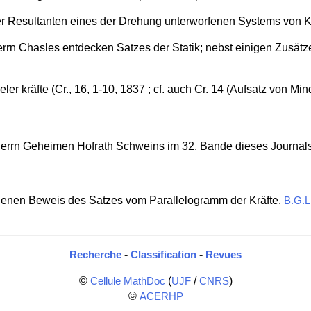
er Resultanten eines der Drehung unterworfenen Systems von K
rrn Chasles entdecken Satzes der Statik; nebst einigen Zusätz
eler kräfte (Cr., 16, 1-10, 1837 ; cf. auch Cr. 14 (Aufsatz von Mi
errn Geheimen Hofrath Schweins im 32. Bande dieses Journals,
denen Beweis des Satzes vom Parallelogramm der Kräfte.
B.G.L
-
-
Recherche
Classification
Revues
©
(
/
)
Cellule MathDoc
UJF
CNRS
©
ACERHP