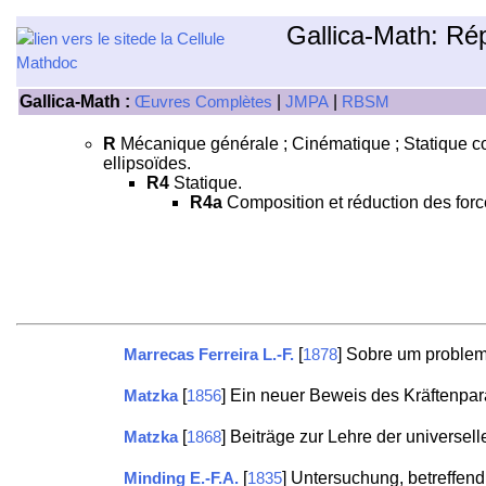
Gallica-Math: Ré
Gallica-Math :
|
|
Œuvres Complètes
JMPA
RBSM
R
Mécanique générale ; Cinématique ; Statique com
ellipsoïdes.
R4
Statique.
R4a
Composition et réduction des force
[
] Sobre um proble
Marrecas Ferreira L.-F.
1878
[
] Ein neuer Beweis des Kräftenpa
Matzka
1856
[
] Beiträge zur Lehre der universel
Matzka
1868
[
] Untersuchung, betreffend
Minding E.-F.A.
1835