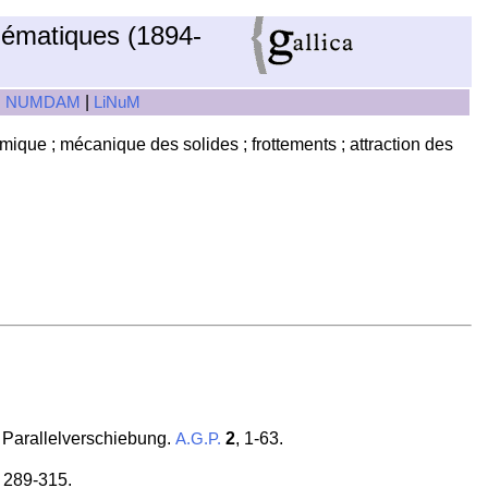
hématiques (1894-
|
|
NUMDAM
LiNuM
ique ; mécanique des solides ; frottements ; attraction des
s Parallelverschiebung.
2
, 1-63.
A.G.P.
, 289-315.