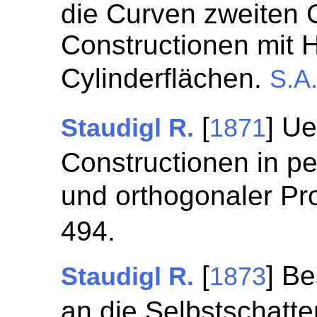
die Curven zweiten 
Constructionen mit H
Cylinderflächen.
S.A
[
] Ue
Staudigl R.
1871
Constructionen in pe
und orthogonaler Pr
494.
[
] B
Staudigl R.
1873
an die Selbstschatt