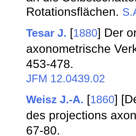
Rotationsflächen.
S.
[
] Der o
Tesar J.
1880
axonometrische Ver
453-478.
JFM 12.0439.02
[
] [D
Weisz J.-A.
1860
des projections axo
67-80.