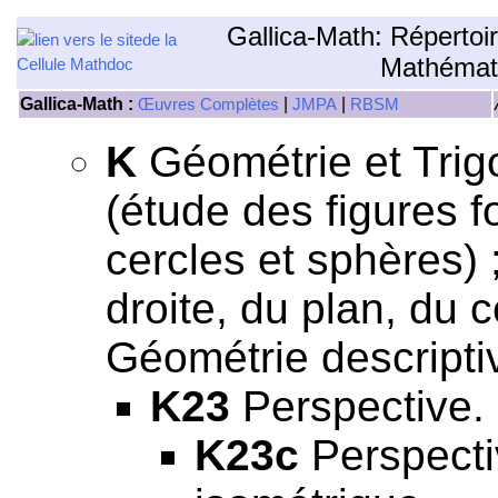
Gallica-Math: Répertoi
Mathémat
Gallica-Math :
|
|
Œuvres Complètes
JMPA
RBSM
K
Géométrie et Trig
(étude des figures f
cercles et sphères) 
droite, du plan, du c
Géométrie descriptiv
K23
Perspective.
K23c
Perspecti