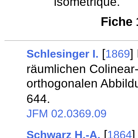
isométrique.
Fiche
[
]
Schlesinger I.
1869
räumlichen Colinear-
orthogonalen Abbil
644.
JFM 02.0369.09
[
]
Schwarz H.-A.
1864