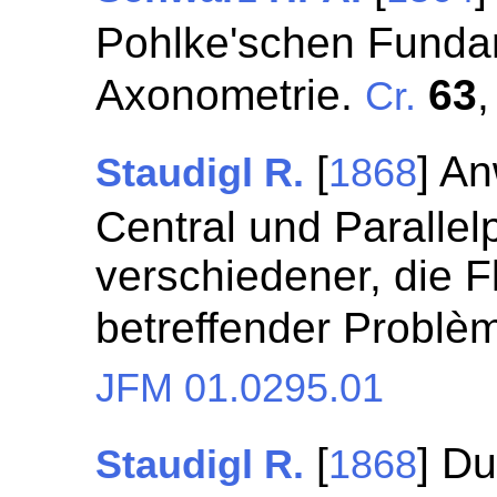
Pohlke'schen Funda
Axonometrie.
63
Cr.
[
] A
Staudigl R.
1868
Central und Parallel
verschiedener, die 
betreffender Problè
JFM 01.0295.01
[
] D
Staudigl R.
1868