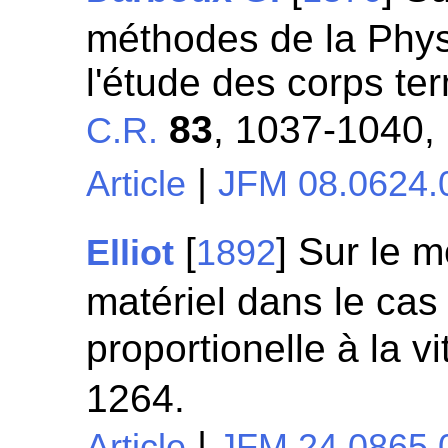
méthodes de la Phy
l'étude des corps te
83
, 1037-1040,
C.R.
|
Article
JFM 08.0624.
[
] Sur le 
Elliot
1892
matériel dans le cas
proportionelle à la v
1264.
|
Article
JFM 24.0865.