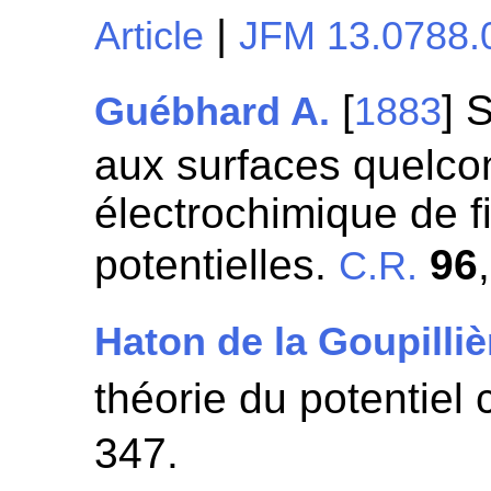
|
Article
JFM 13.0788.
[
] 
Guébhard A.
1883
aux surfaces quelc
électrochimique de fi
potentielles.
96
C.R.
Haton de la Goupilliè
théorie du potentiel 
347.