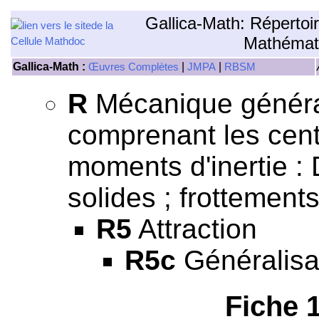
Gallica-Math: Répertoi
Mathémat
Gallica-Math :
|
|
Œuvres Complètes
JMPA
RBSM
R
Mécanique général
comprenant les centr
moments d'inertie 
solides ; frottements
R5
Attraction
R5c
Généralisat
Fiche 