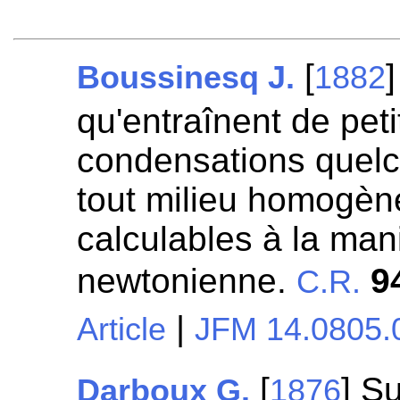
[
Boussinesq J.
1882
qu'entraînent de peti
condensations quelc
tout milieu homogène 
calculables à la mani
newtonienne.
9
C.R.
|
Article
JFM 14.0805.
[
] Su
Darboux G.
1876