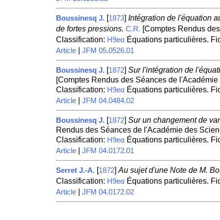
[
]
Intégration de l'équation a
Boussinesq J.
1873
de fortes pressions.
[Comptes Rendus des 
C.R.
Classification:
Équations particulières. F
H9eα
|
Article
JFM 05.0526.01
[
]
Sur l'intégration de l'équa
Boussinesq J.
1872
[Comptes Rendus des Séances de l'Académie d
Classification:
Équations particulières. F
H9eα
|
Article
JFM 04.0484.02
[
]
Sur un changement de varia
Boussinesq J.
1872
Rendus des Séances de l'Académie des Scienc
Classification:
Équations particulières. F
H9eα
|
Article
JFM 04.0172.01
[
]
Au sujet d'une Note de M. Bo
Serret J.-A.
1872
Classification:
Équations particulières. F
H9eα
|
Article
JFM 04.0172.02