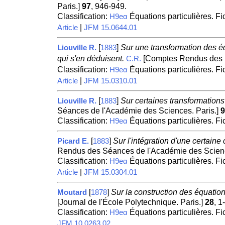
Paris.]
97
, 946-949.
Classification:
Équations particulières. F
H9eα
|
Article
JFM 15.0644.01
[
]
Sur une transformation des é
Liouville R.
1883
qui s'en déduisent.
[Comptes Rendus des S
C.R.
Classification:
Équations particulières. F
H9eα
|
Article
JFM 15.0310.01
[
]
Sur certaines transformations
Liouville R.
1883
Séances de l'Académie des Sciences. Paris.]
9
Classification:
Équations particulières. F
H9eα
[
]
Sur l'intégration d'une certaine
Picard E.
1883
Rendus des Séances de l'Académie des Scienc
Classification:
Équations particulières. F
H9eα
|
Article
JFM 15.0304.01
[
]
Sur la construction des équation
Moutard
1878
[Journal de l'École Polytechnique. Paris.]
28
, 1
Classification:
Équations particulières. F
H9eα
JFM 10.0263.02