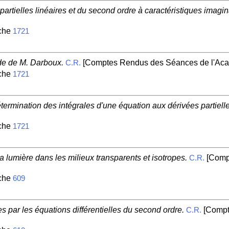
artielles linéaires et du second ordre à caractéristiques imagin
iche
1721
de de M. Darboux.
[Comptes Rendus des Séances de l'Acad
C.R.
iche
1721
étermination des intégrales d'une équation aux dérivées partielle
iche
1721
a lumière dans les milieux transparents et isotropes.
[Comp
C.R.
iche
609
s par les équations différentielles du second ordre.
[Compt
C.R.