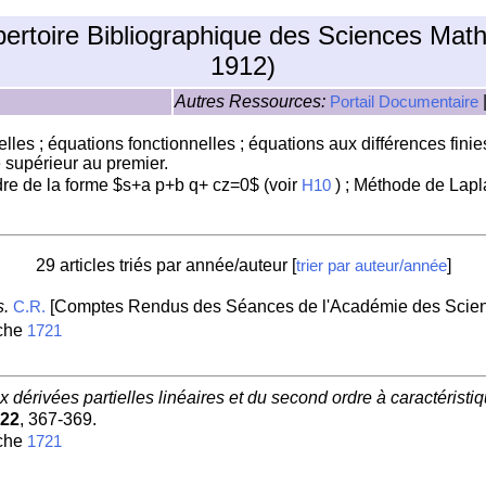
pertoire Bibliographique des Sciences Mat
1912)
Autres Ressources:
Portail Documentaire
elles ; équations fonctionnelles ; équations aux différences finies
 supérieur au premier.
re de la forme $s+a p+b q+ cz=0$ (voir
) ; Méthode de Lapl
H10
29 articles triés par année/auteur [
]
trier par auteur/année
s.
[Comptes Rendus des Séances de l'Académie des Scienc
C.R.
iche
1721
x dérivées partielles linéaires et du second ordre à caractéristi
22
, 367-369.
iche
1721