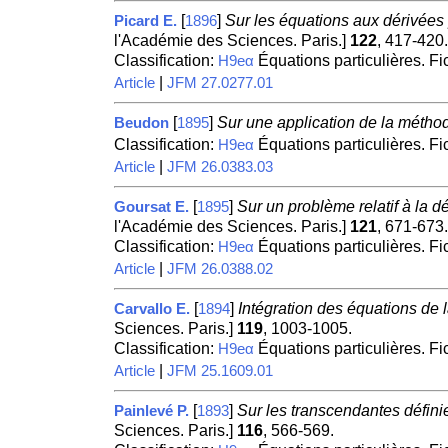
[
]
Sur les équations aux dérivées p
Picard E.
1896
l'Académie des Sciences. Paris.]
122
, 417-420.
Classification:
Équations particulières. F
H9eα
|
Article
JFM 27.0277.01
[
]
Sur une application de la métho
Beudon
1895
Classification:
Équations particulières. F
H9eα
|
Article
JFM 26.0383.03
[
]
Sur un problème relatif à la d
Goursat E.
1895
l'Académie des Sciences. Paris.]
121
, 671-673.
Classification:
Équations particulières. F
H9eα
|
Article
JFM 26.0388.02
[
]
Intégration des équations de l
Carvallo E.
1894
Sciences. Paris.]
119
, 1003-1005.
Classification:
Équations particulières. F
H9eα
|
Article
JFM 25.1609.01
[
]
Sur les transcendantes définie
Painlevé P.
1893
Sciences. Paris.]
116
, 566-569.