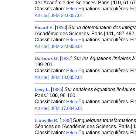
de l'Académie des Sciences. Paris.]
110
, 61-67
Classification:
Équations particulières. F
H9eα
|
Article
JFM 22.0357.01
[
]
Sur la détermination des intégr
Picard E.
1890
l'Académie des Sciences. Paris.]
111
, 487-492.
Classification:
Équations particulières. F
H9eα
|
Article
JFM 22.0358.01
[
]
Sur les équations linéaires 
Darboux G.
1887
199-201.
Classification:
Équations particulières. F
H9eα
|
Article
JFM 19.0352.01
[
]
Sur certaines équations linéaires
Levy L.
1885
Paris.]
100
, 98-100.
Classification:
Équations particulières. F
H9eα
|
Article
JFM 17.0345.01
[
]
Sur quelques transformations 
Liouville R.
1885
Séances de l'Académie des Sciences. Paris.]
1
Classification:
Équations particulières. F
H9eα