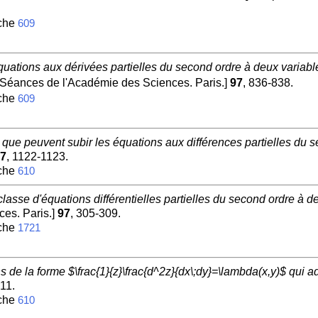
iche
609
quations aux dérivées partielles du second ordre à deux variabl
éances de l'Académie des Sciences. Paris.]
97
, 836-838.
iche
609
 que peuvent subir les équations aux différences partielles du s
7
, 1122-1123.
iche
610
 classe d'équations différentielles partielles du second ordre à
es. Paris.]
97
, 305-309.
iche
1721
s de la forme $\frac{1}{z}\frac{d^2z}{dx\;dy}=\lambda(x,y)$ qui a
-11.
iche
610