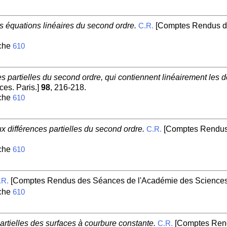
s équations linéaires du second ordre.
[Comptes Rendus de
C.R.
iche
610
s partielles du second ordre, qui contiennent linéairement les d
es. Paris.]
98
, 216-218.
iche
610
x différences partielles du second ordre.
[Comptes Rendus 
C.R.
iche
610
[Comptes Rendus des Séances de l'Académie des Sciences.
.R.
iche
610
artielles des surfaces à courbure constante.
[Comptes Rend
C.R.