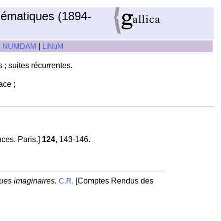
hématiques (1894-
|
|
NUMDAM
LiNuM
 ; suites récurrentes.
ace ;
es. Paris.]
124
, 143-146.
ques imaginaires.
[Comptes Rendus des
C.R.