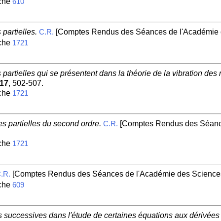
iche
610
partielles.
[Comptes Rendus des Séances de l'Académie d
C.R.
iche
1721
partielles qui se présentent dans la théorie de la vibration de
17
, 502-507.
iche
1721
s partielles du second ordre.
[Comptes Rendus des Séance
C.R.
iche
1721
[Comptes Rendus des Séances de l'Académie des Sciences
.R.
iche
609
 successives dans l'étude de certaines équations aux dérivées p