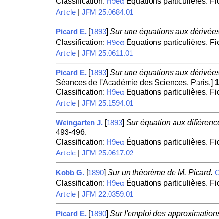
Classification:
Équations particulières. F
H9eα
|
Article
JFM 25.0684.01
[
]
Sur une équations aux dérivées 
Picard E.
1893
Classification:
Équations particulières. F
H9eα
|
Article
JFM 25.0611.01
[
]
Sur une équations aux dérivées 
Picard E.
1893
Séances de l'Académie des Sciences. Paris.]
1
Classification:
Équations particulières. F
H9eα
|
Article
JFM 25.1594.01
[
]
Sur équation aux différence
Weingarten J.
1893
493-496.
Classification:
Équations particulières. F
H9eα
|
Article
JFM 25.0617.02
[
]
Sur un théorème de M. Picard.
Kobb G.
1890
C
Classification:
Équations particulières. F
H9eα
|
Article
JFM 22.0359.01
[
]
Sur l'emploi des approximations
Picard E.
1890