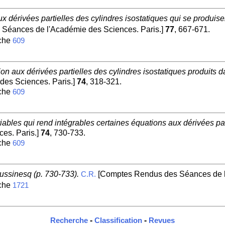
ux dérivées partielles des cylindres isostatiques qui se produise
Séances de l'Académie des Sciences. Paris.]
77
, 667-671.
iche
609
tion aux dérivées partielles des cylindres isostatiques produits
es Sciences. Paris.]
74
, 318-321.
iche
609
bles qui rend intégrables certaines équations aux dérivées par
es. Paris.]
74
, 730-733.
iche
609
ussinesq (p. 730-733).
[Comptes Rendus des Séances de l'
C.R.
iche
1721
-
-
Recherche
Classification
Revues