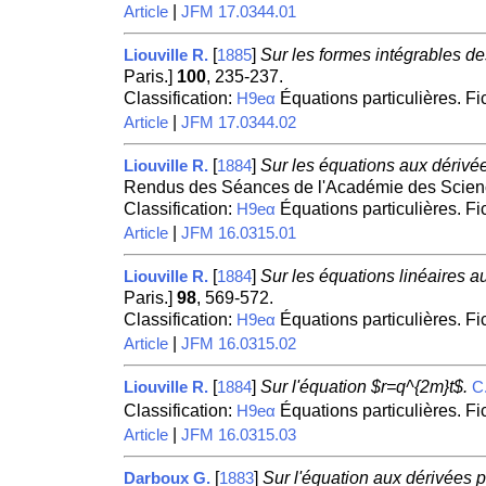
|
Article
JFM 17.0344.01
[
]
Sur les formes intégrables de
Liouville R.
1885
Paris.]
100
, 235-237.
Classification:
Équations particulières. F
H9eα
|
Article
JFM 17.0344.02
[
]
Sur les équations aux dérivée
Liouville R.
1884
Rendus des Séances de l'Académie des Scienc
Classification:
Équations particulières. F
H9eα
|
Article
JFM 16.0315.01
[
]
Sur les équations linéaires au
Liouville R.
1884
Paris.]
98
, 569-572.
Classification:
Équations particulières. F
H9eα
|
Article
JFM 16.0315.02
[
]
Sur l'équation $r=q^{2m}t$.
Liouville R.
1884
C
Classification:
Équations particulières. F
H9eα
|
Article
JFM 16.0315.03
[
]
Sur l'équation aux dérivées p
Darboux G.
1883