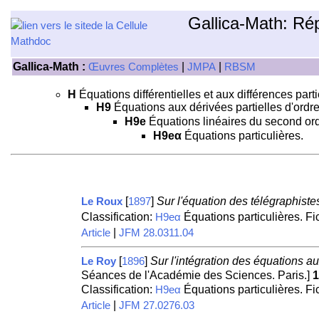
Gallica-Math: Ré
Gallica-Math :
|
|
Œuvres Complètes
JMPA
RBSM
H
Équations différentielles et aux différences parti
H9
Équations aux dérivées partielles d'ordre
H9e
Équations linéaires du second ord
H9eα
Équations particulières.
[
]
Sur l'équation des télégraphiste
Le Roux
1897
Classification:
Équations particulières. F
H9eα
|
Article
JFM 28.0311.04
[
]
Sur l'intégration des équations au
Le Roy
1896
Séances de l'Académie des Sciences. Paris.]
1
Classification:
Équations particulières. F
H9eα
|
Article
JFM 27.0276.03