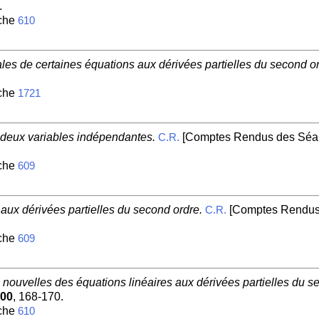
.
iche
610
ales de certaines équations aux dérivées partielles du second or
iche
1721
à deux variables indépendantes.
[Comptes Rendus des Séanc
C.R.
iche
609
 aux dérivées partielles du second ordre.
[Comptes Rendus 
C.R.
iche
609
nouvelles des équations linéaires aux dérivées partielles du s
00
, 168-170.
iche
610