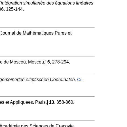
l'intégration simultanée des équations linéaires
96, 125-144.
[Journal de Mathématiques Pures et
ue de Moscou. Moscou.]
6
, 278-294.
lgemeinerten elliptischen Coordinaten.
Cr.
s et Appliquées. Paris.]
13
, 358-360.
'Académie des Sciences de Cracovie.