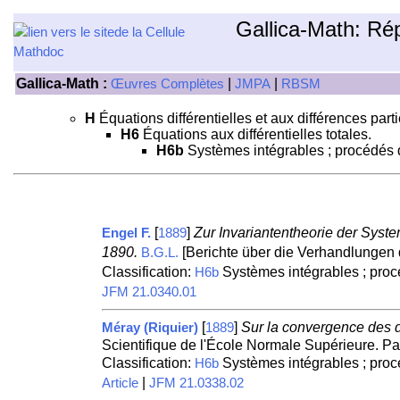
Gallica-Math: Ré
Gallica-Math :
|
|
Œuvres Complètes
JMPA
RBSM
H
Équations différentielles et aux différences parti
H6
Équations aux différentielles totales.
H6b
Systèmes intégrables ; procédés d
[
]
Zur Invariantentheorie der Syste
Engel F.
1889
1890.
[Berichte über die Verhandlungen 
B.G.L.
Classification:
Systèmes intégrables ; proc
H6b
JFM 21.0340.01
[
]
Sur la convergence des dé
Méray (Riquier)
1889
Scientifique de l'École Normale Supérieure. Pa
Classification:
Systèmes intégrables ; proc
H6b
|
Article
JFM 21.0338.02