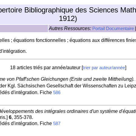
pertoire Bibliographique des Sciences Mat
1912)
Autres Ressources:
Portail Documentaire
elles ; équations fonctionnelles ; équations aux différences finies
'intégration.
18 articles triés par année/auteur [
]
trier par auteur/année
me von Pfaff'schen Gleichungen (Erste und zweite Mittheilung). B
der Kgl. Sächsischen Gesellschaft der Wissenschaften zu Leipzi
édés d'intégration. Fiche
586
veloppements des intégrales ordinaires d'un système d'équation
ris.]
6
, 355-378.
édés d'intégration. Fiche
587