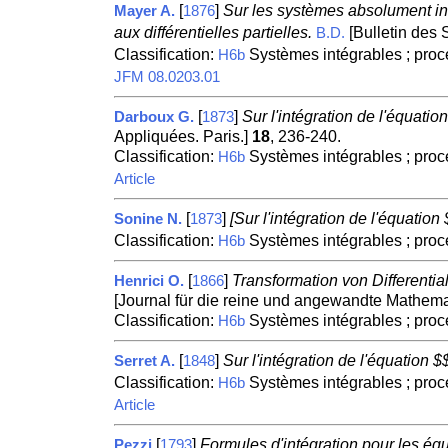
[
]
Sur les systèmes absolument inté
Mayer A.
1876
aux différentielles partielles.
[Bulletin des 
B.D.
Classification:
Systèmes intégrables ; proc
H6b
JFM 08.0203.01
[
]
Sur l'intégration de l'équat
Darboux G.
1873
Appliquées. Paris.]
18
, 236-240.
Classification:
Systèmes intégrables ; proc
H6b
Article
[
]
[Sur l'intégration de l'équat
Sonine N.
1873
Classification:
Systèmes intégrables ; proc
H6b
[
]
Transformation von Differenti
Henrici O.
1866
[Journal für die reine und angewandte Mathemati
Classification:
Systèmes intégrables ; proc
H6b
[
]
Sur l'intégration de l'équatio
Serret A.
1848
Classification:
Systèmes intégrables ; proc
H6b
Article
[
]
Formules d'intégration pour les équ
Pezzi
1793