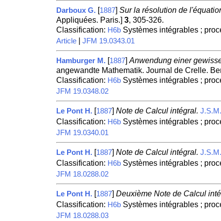
[
]
Sur la résolution de l'équa
Darboux G.
1887
Appliquées. Paris.]
3
, 305-326.
Classification:
Systèmes intégrables ; proc
H6b
|
Article
JFM 19.0343.01
[
]
Anwendung einer gewissen D
Hamburger M.
1887
angewandte Mathematik. Journal de Crelle. Ber
Classification:
Systèmes intégrables ; proc
H6b
JFM 19.0348.02
[
]
Note de Calcul intégral.
Le Pont H.
1887
J.S.M
Classification:
Systèmes intégrables ; proc
H6b
JFM 19.0340.01
[
]
Note de Calcul intégral.
Le Pont H.
1887
J.S.M
Classification:
Systèmes intégrables ; proc
H6b
JFM 18.0288.02
[
]
Deuxième Note de Calcul inté
Le Pont H.
1887
Classification:
Systèmes intégrables ; proc
H6b
JFM 18.0288.03