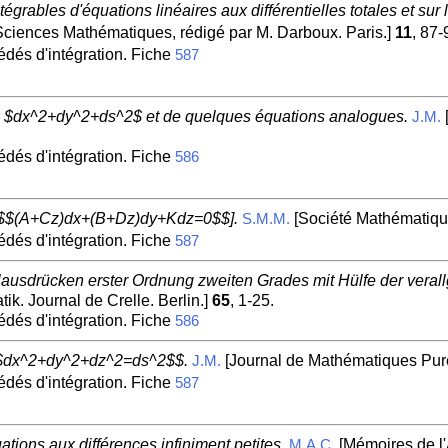
grables d'équations linéaires aux différentielles totales et sur 
Sciences Mathématiques, rédigé par M. Darboux. Paris.]
11
, 87-
édés d'intégration. Fiche
587
ion $dx^2+dy^2+ds^2$ et de quelques équations analogues.
J.M.
édés d'intégration. Fiche
586
ion $$(A+Cz)dx+(B+Dz)dy+Kdz=0$$].
[Société Mathématiq
S.M.M.
édés d'intégration. Fiche
587
alausdrücken erster Ordnung zweiten Grades mit Hülfe der veral
k. Journal de Crelle. Berlin.]
65
, 1-25.
édés d'intégration. Fiche
586
n $$dx^2+dy^2+dz^2=ds^2$$.
[Journal de Mathématiques Pure
J.M.
édés d'intégration. Fiche
587
ations aux différences infiniment petites.
[Mémoires de l
M.A.C.