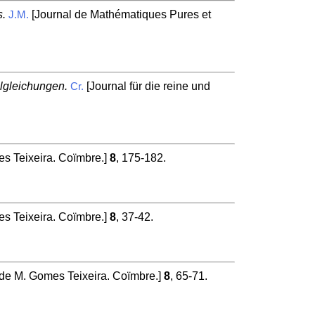
s.
[Journal de Mathématiques Pures et
J.M.
algleichungen.
[Journal für die reine und
Cr.
s Teixeira. Coïmbre.]
8
, 175-182.
s Teixeira. Coïmbre.]
8
, 37-42.
de M. Gomes Teixeira. Coïmbre.]
8
, 65-71.