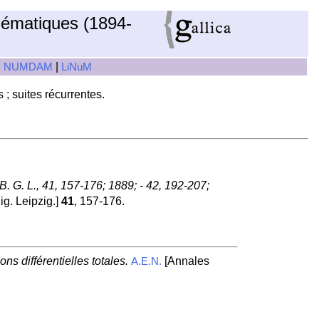
hématiques (1894-
|
|
NUMDAM
LiNuM
 ; suites récurrentes.
. G. L., 41, 157-176; 1889; - 42, 192-207;
g. Leipzig.]
41
, 157-176.
s différentielles totales.
[Annales
A.E.N.