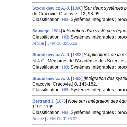
[
]
[Sur deux systèmes par
Stodolkiewicz A.-J.
1886
de Cracovie. Cracovie.]
12
, 93-95.
Classification:
Systèmes intégrables ; proc
H6b
[
]
Intégration d'un système d'équati
Sauvage
1884
Classification:
Systèmes intégrables ; proc
H6b
|
Article
JFM 16.0296.02
[
]
[Applications de la mé
Stodolkiewicz A.-J.
1883
[Mémoires de l'Académie des Sciences 
M.A.C.
Classification:
Systèmes intégrables ; proc
H6b
[
]
[Intégration des systèm
Stodolkiewicz A.-J.
1883
Cracovie. Cracovie.]
8
, 143-152.
Classification:
Systèmes intégrables ; proc
H6b
[
]
Note sur l'intégration des équa
Bertrand J.
1876
1191-1195.
Classification:
Systèmes intégrables ; proc
H6b
|
Article
JFM 08.0176.02