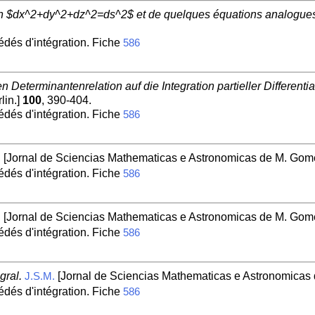
tion $dx^2+dy^2+dz^2=ds^2$ et de quelques équations analogue
édés d'intégration. Fiche
586
eterminantenrelation auf die Integration partieller Differenti
lin.]
100
, 390-404.
édés d'intégration. Fiche
586
[Jornal de Sciencias Mathematicas e Astronomicas de M. Gome
.
édés d'intégration. Fiche
586
[Jornal de Sciencias Mathematicas e Astronomicas de M. Gome
.
édés d'intégration. Fiche
586
gral.
[Jornal de Sciencias Mathematicas e Astronomicas 
J.S.M.
édés d'intégration. Fiche
586