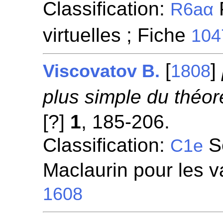
Classification:
P
R6aα
virtuelles ; Fiche
104
[
]
Viscovatov B.
1808
plus simple du théor
[?]
1
, 185-206.
Classification:
Sé
C1e
Maclaurin pour les va
1608