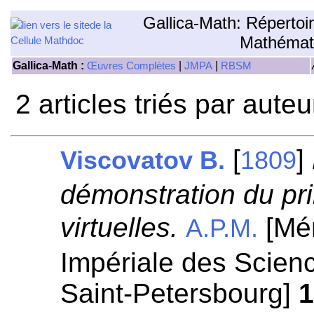
Gallica-Math: Répertoi
Mathémat
Gallica-Math :
|
|
Œuvres Complètes
JMPA
RBSM
2 articles triés par aute
[
]
Viscovatov B.
1809
démonstration du pri
virtuelles.
[Mém
A.P.M.
Impériale des Scien
Saint-Petersbourg]