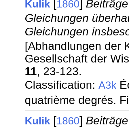
[
]
Beiträge
Kulik
1860
Gleichungen überha
Gleichungen insbes
[Abhandlungen der 
Gesellschaft der Wi
11
, 23-123.
Classification:
Éq
A3k
quatrième degrés. F
[
]
Beiträge
Kulik
1860