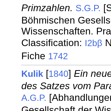
Primzahlen.
[S
S.G.P.
Böhmischen Gesellsc
Wissenschaften. Pr
Classification:
N
I2bβ
Fiche
1742
[
]
Ein neue
Kulik
1840
des Satzes vom Para
[Abhandlungen
A.G.P.
Gesellschaft der Wi