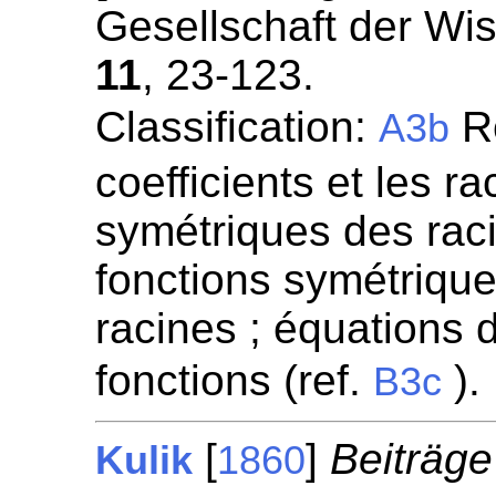
Gesellschaft der Wi
11
, 23-123.
Classification:
Re
A3b
coefficients et les r
symétriques des raci
fonctions symétrique
racines ; équations d
fonctions (ref.
).
B3c
[
]
Beiträge
Kulik
1860