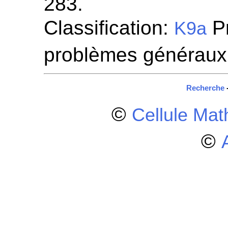
283.
Classification:
Pr
K9a
problèmes généraux
Recherche
©
Cellule Ma
©