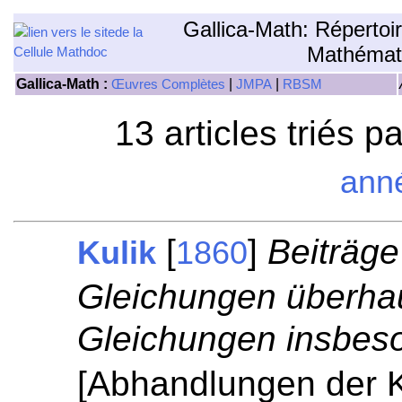
Gallica-Math: Répertoi
Mathémat
Gallica-Math :
|
|
Œuvres Complètes
JMPA
RBSM
13 articles triés p
ann
[
]
Beiträge
Kulik
1860
Gleichungen überha
Gleichungen insbes
[Abhandlungen der 