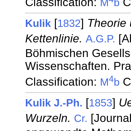
Classification:
Ch
M
b
[
]
Theorie 
Kulik
1832
Kettenlinie.
[A
A.G.P.
Böhmischen Gesellsc
Wissenschaften. Pr
4
Classification:
Ch
M
b
[
]
Ue
Kulik J.-Ph.
1853
Wurzeln.
[Journal
Cr.