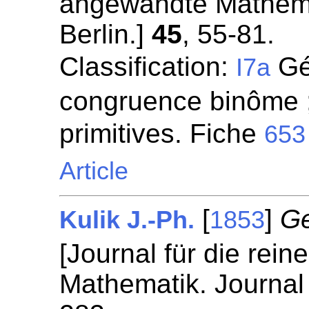
angewandte Mathemat
Berlin.]
45
, 55-81.
Classification:
Gén
I7a
congruence binôme ;
primitives. Fiche
653
Article
[
]
Ge
Kulik J.-Ph.
1853
[Journal für die rei
Mathematik. Journal 