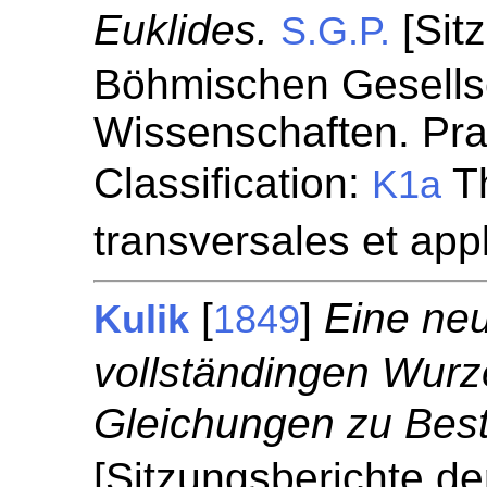
Euklides.
[Sit
S.G.P.
Böhmischen Gesellsc
Wissenschaften. Prag
Classification:
Th
K1a
transversales et app
[
]
Eine ne
Kulik
1849
vollständingen Wurz
Gleichungen zu Bes
[Sitzungsberichte d