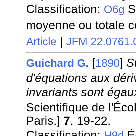
Classification:
S
O6g
moyenne ou totale c
|
Article
JFM 22.0761.
[
]
S
Guichard G.
1890
d'équations aux dériv
invariants sont égau
Scientifique de l'Éc
Paris.]
7
, 19-22.
Classification:
Éq
H9d