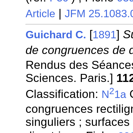
|
Article
JFM 25.1083.
[
]
S
Guichard C.
1891
de congruences de d
Rendus des Séances
Sciences. Paris.]
11
2
Classification:
G
N
1a
congruences rectilign
singuliers ; surfaces