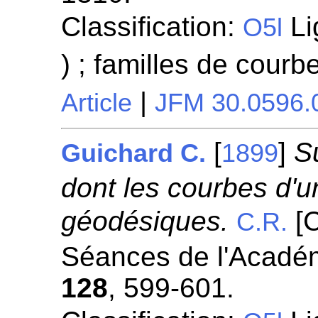
Classification:
Li
O5l
) ; familles de courb
|
Article
JFM 30.0596.
[
]
S
Guichard C.
1899
dont les courbes d'
géodésiques.
[C
C.R.
Séances de l'Académ
128
, 599-601.