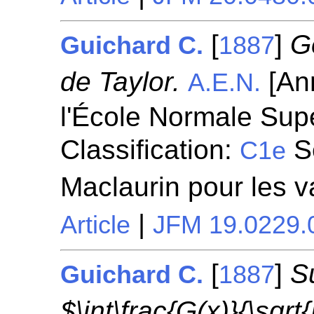
[
]
G
Guichard C.
1887
de Taylor.
[Ann
A.E.N.
l'École Normale Supé
Classification:
Sé
C1e
Maclaurin pour les v
|
Article
JFM 19.0229.
[
]
S
Guichard C.
1887
$\int\frac{G(x)}{\sqrt