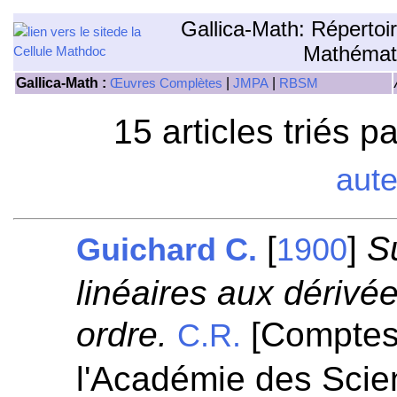
Gallica-Math: Répertoi
Mathémat
Gallica-Math :
|
|
Œuvres Complètes
JMPA
RBSM
15 articles triés p
aut
[
]
S
Guichard C.
1900
linéaires aux dérivé
ordre.
[Comptes
C.R.
l'Académie des Scie