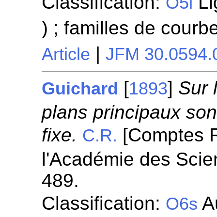
Classification:
Li
O5l
) ; familles de courb
|
Article
JFM 30.0594.
[
]
Sur 
Guichard
1893
plans principaux son
fixe.
[Comptes 
C.R.
l'Académie des Scie
489.
Classification:
Au
O6s