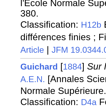
l'École Normale Supé
380.
Classification:
H12b
différences finies ; 
|
Article
JFM 19.0344.
[
]
Sur 
Guichard
1884
[Annales Scien
A.E.N.
Normale Supérieure.
Classification:
Fo
D4a