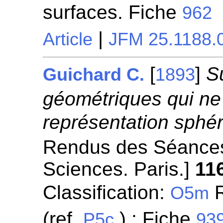
surfaces. Fiche
962
|
Article
JFM 25.1188.
[
]
S
Guichard C.
1893
géométriques qui ne
représentation sphér
Rendus des Séances
Sciences. Paris.]
11
Classification:
R
O5m
(ref.
) ; Fiche
P5c
93