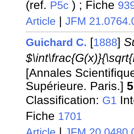
(ref.
) ; Fiche
P5c
93
|
Article
JFM 21.0764.
[
]
S
Guichard C.
1888
$\int\frac{G(x)}{\sqrt
[Annales Scientifiqu
Supérieure. Paris.]
5
Classification:
Int
G1
Fiche
1701
|
Article
JFM 20.0480.