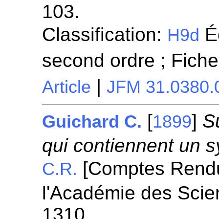
103.
Classification:
Éq
H9d
second ordre ; Fich
|
Article
JFM 31.0380.
[
]
S
Guichard C.
1899
qui contiennent un 
[Comptes Rend
C.R.
l'Académie des Scie
1310.