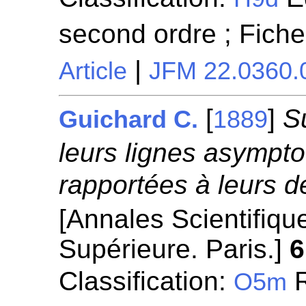
second ordre ; Fich
|
Article
JFM 22.0360.
[
]
S
Guichard C.
1889
leurs lignes asympt
rapportées à leurs 
[Annales Scientifiqu
Supérieure. Paris.]
6
Classification:
R
O5m