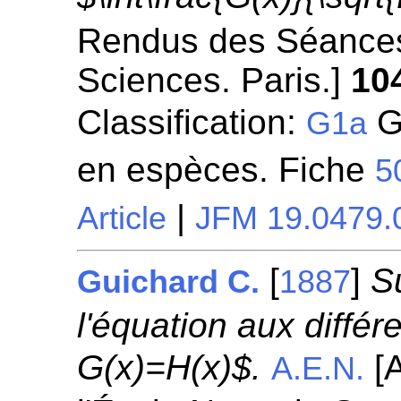
Rendus des Séances
Sciences. Paris.]
10
Classification:
Gé
G1a
en espèces. Fiche
5
|
Article
JFM 19.0479.
[
]
S
Guichard C.
1887
l'équation aux différ
G(x)=H(x)$.
[A
A.E.N.