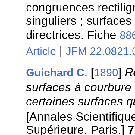
congruences rectilign
singuliers ; surfaces
directrices. Fiche
88
|
Article
JFM 22.0821.
[
]
R
Guichard C.
1890
surfaces à courbure 
certaines surfaces qu
[Annales Scientifiqu
Supérieure. Paris.]
7