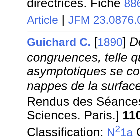
directrices. Fiche
88
|
Article
JFM 23.0876.
[
]
D
Guichard C.
1890
congruences, telle q
asymptotiques se co
nappes de la surface
Rendus des Séances
Sciences. Paris.]
11
2
Classification:
G
N
1a