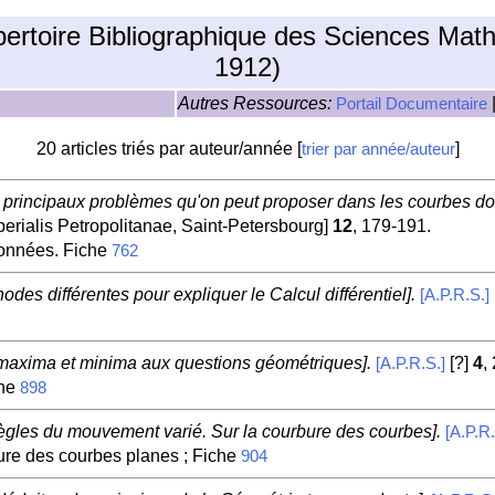
pertoire Bibliographique des Sciences Mat
1912)
Autres Ressources:
Portail Documentaire
20 articles triés par auteur/année [
]
trier par année/auteur
 principaux problèmes qu'on peut proposer dans les courbes dont
rialis Petropolitanae, Saint-Petersbourg]
12
, 179-191.
données. Fiche
762
des différentes pour expliquer le Calcul différentiel].
[A.P.R.S.]
s maxima et minima aux questions géométriques].
[?]
4
,
[A.P.R.S.]
che
898
règles du mouvement varié. Sur la courbure des courbes].
[A.P.R.
ure des courbes planes ; Fiche
904