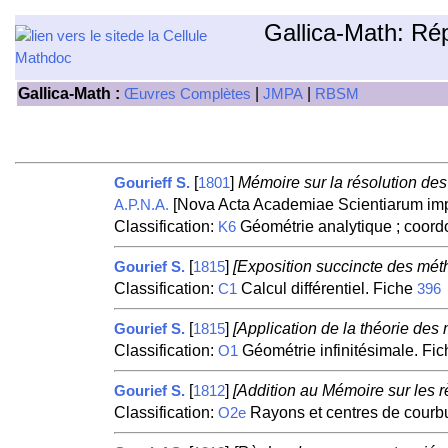
Gallica-Math: Ré
Gallica-Math :
|
|
Œuvres Complètes
JMPA
RBSM
[
]
Mémoire sur la résolution des
Gourieff S.
1801
[Nova Acta Academiae Scientiarum impe
A.P.N.A.
Classification:
Géométrie analytique ; coor
K6
[
]
[Exposition succincte des métho
Gourief S.
1815
Classification:
Calcul différentiel. Fiche
C1
396
[
]
[Application de la théorie de
Gourief S.
1815
Classification:
Géométrie infinitésimale. Fi
O1
[
]
[Addition au Mémoire sur les 
Gourief S.
1812
Classification:
Rayons et centres de courb
O2e