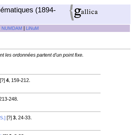
hématiques (1894-
|
|
NUMDAM
LiNuM
 les ordonnées partent d'un point fixe.
[?]
4
, 159-212.
 213-248.
[?]
3
, 24-33.
S.]