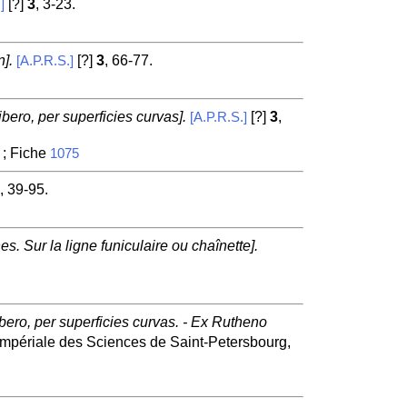
[?]
3
, 3-23.
]
].
[?]
3
, 66-77.
[A.P.R.S.]
ero, per superficies curvas].
[?]
3
,
[A.P.R.S.]
 ; Fiche
1075
, 39-95.
s. Sur la ligne funiculaire ou chaînette].
ero, per superficies curvas. - Ex Rutheno
mpériale des Sciences de Saint-Petersbourg,