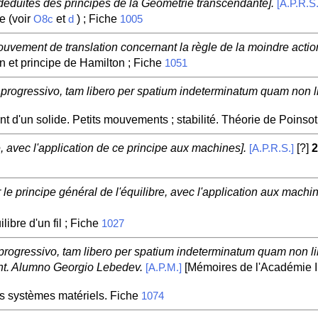
éduites des principes de la Géométrie transcendante].
[A.P.R.S.
e (voir
et
) ; Fiche
O8c
d
1005
uvement de translation concernant la règle de la moindre action
n et principe de Hamilton ; Fiche
1051
progressivo, tam libero per spatium indeterminatum quam non lib
 d'un solide. Petits mouvements ; stabilité. Théorie de Poinsot
e, avec l'application de ce principe aux machines].
[?]
2
[A.P.R.S.]
e principe général de l'équilibre, avec l'application aux machine
libre d'un fil ; Fiche
1027
progressivo, tam libero per spatium indeterminatum quam non lib
ent. Alumno Georgio Lebedev.
[Mémoires de l'Académie I
[A.P.M.]
s systèmes matériels. Fiche
1074