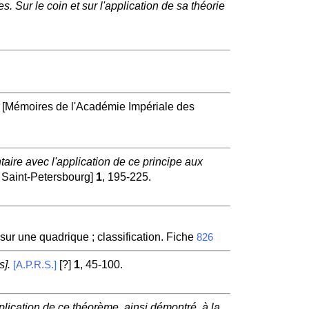
. Sur le coin et sur l'application de sa théorie
[Mémoires de l'Académie Impériale des
taire avec l'application de ce principe aux
 Saint-Petersbourg]
1
, 195-225.
.
 sur une quadrique ; classification. Fiche
826
].
[?]
1
, 45-100.
[A.P.R.S.]
lication de ce théorème, ainsi démontré, à la