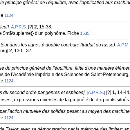
 principe général de l'équilibre, avec l'application aux machines
he
1124
cul].
[?]
2
, 15-38.
A.P.R.S.
ne $m$\supieme{} d'un polynôme. Fiche
1535
eur dans les lignes à double courbure (traduit du russe).
A.P.M.
ourg]
2
, 130-137.
e du principe général de l'équilibre, faite d'une manière élémen
s de l'Académie Impériale des Sciences de Saint-Petersbourg,
he
1124
ces du second ordre par genres et espèces].
[?]
1
, 14-44
[A.P.R.S.]
erses ; expressions diverses de la propriété de dix points situés
par l'action mutuelle des solides pesant au moyen des machines
he
1124
e Taylor, avec sa démonstration par la méthode des limites; app