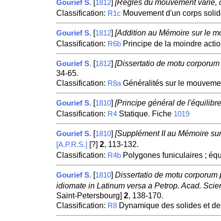
[
]
[Règles du mouvement varié, d
Gourief S.
1812
Classification:
Mouvement d'un corps solid
R1c
[
]
[Addition au Mémoire sur le mo
Gourief S.
1812
Classification:
Principe de la moindre actio
R6b
[
]
[Dissertatio de motu corporum 
Gourief S.
1812
34-65.
Classification:
Généralités sur le mouvement
R8a
[
]
[Principe général de l'équilibr
Gourief S.
1810
Classification:
Statique. Fiche
R4
1019
[
]
[Supplément II au Mémoire sur l
Gourief S.
1810
[?]
2
, 113-132.
[A.P.R.S.]
Classification:
Polygones funiculaires ; équi
R4b
[
]
Dissertatio de motu corporum 
Gourief S.
1810
idiomate in Latinum versa a Petrop. Acad. Sci
Saint-Petersbourg]
2
, 138-170.
Classification:
Dynamique des solides et de
R8