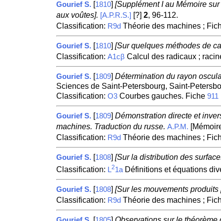
[
]
[Supplément I au Mémoire sur le
Gourief S.
1810
aux voûtes].
[?]
2
, 96-112.
[A.P.R.S.]
Classification:
Théorie des machines ; Fic
R9d
[
]
[Sur quelques méthodes de cal
Gourief S.
1810
Classification:
Calcul des radicaux ; raci
A1cβ
[
]
Détermination du rayon osculat
Gourief S.
1809
Sciences de Saint-Petersbourg, Saint-Petersb
Classification:
Courbes gauches. Fiche
O3
911
[
]
Démonstration directe et invers
Gourief S.
1809
machines. Traduction du russe.
[Mémoire
A.P.M.
Classification:
Théorie des machines ; Fic
R9d
[
]
[Sur la distribution des surfa
Gourief S.
1808
2
Classification:
Définitions et équations div
L
1a
[
]
[Sur les mouvements produits 
Gourief S.
1808
Classification:
Théorie des machines ; Fic
R9d
[
]
Observations sur le théorème d
Gourief S.
1805