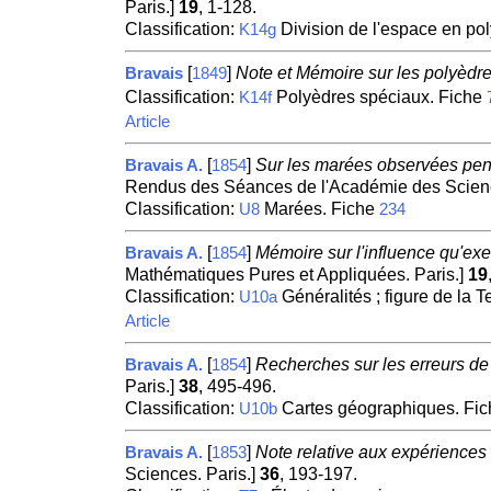
Paris.]
19
, 1-128.
Classification:
Division de l'espace en po
K14g
[
]
Note et Mémoire sur les polyèdr
Bravais
1849
Classification:
Polyèdres spéciaux. Fiche
K14f
Article
[
]
Sur les marées observées pen
Bravais A.
1854
Rendus des Séances de l'Académie des Scienc
Classification:
Marées. Fiche
U8
234
[
]
Mémoire sur l'influence qu'exe
Bravais A.
1854
Mathématiques Pures et Appliquées. Paris.]
19
Classification:
Généralités ; figure de la T
U10a
Article
[
]
Recherches sur les erreurs de 
Bravais A.
1854
Paris.]
38
, 495-496.
Classification:
Cartes géographiques. Fi
U10b
[
]
Note relative aux expériences
Bravais A.
1853
Sciences. Paris.]
36
, 193-197.