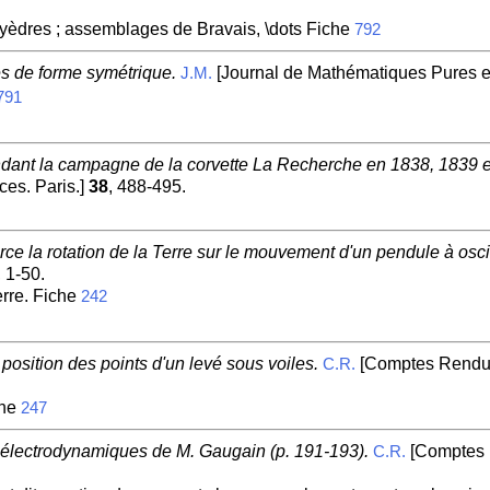
lyèdres ; assemblages de Bravais, \dots Fiche
792
es de forme symétrique.
[Journal de Mathématiques Pures et
J.M.
791
dant la campagne de la corvette La Recherche en 1838, 1839 e
es. Paris.]
38
, 488-495.
rce la rotation de la Terre sur le mouvement d'un pendule à osci
, 1-50.
erre. Fiche
242
position des points d'un levé sous voiles.
[Comptes Rendus
C.R.
che
247
 électrodynamiques de M. Gaugain (p. 191-193).
[Comptes 
C.R.