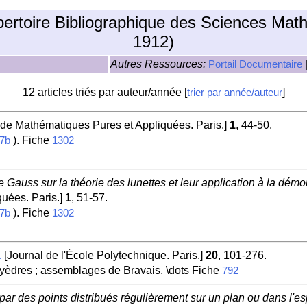
pertoire Bibliographique des Sciences Mat
1912)
Autres Ressources:
Portail Documentaire
12 articles triés par auteur/année [
]
trier par année/auteur
 de Mathématiques Pures et Appliquées. Paris.]
1
, 44-50.
). Fiche
7b
1302
auss sur la théorie des lunettes et leur application à la démon
uées. Paris.]
1
, 51-57.
). Fiche
7b
1302
[Journal de l'École Polytechnique. Paris.]
20
, 101-276.
.
lyèdres ; assemblages de Bravais, \dots Fiche
792
ar des points distribués régulièrement sur un plan ou dans l'e