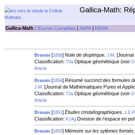
Gallica-Math: Ré
Gallica-Math :
|
|
Œuvres Complètes
JMPA
RBSM
[
]
Note de dioptrique.
[Journal
Bravais
1856
J.M.
Classification:
Optique géométrique (voir
T3a
O
Article
[
]
Résumé succinct des formules de G
Bravais
1856
[Journal de Mathématiques Pures et Appliq
J.M.
Classification:
Optique géométrique (voir
T3a
O
Article
[
]
Études cristallographiques.
Bravais
1851
J.E.P
Classification:
Division de l'espace en po
K14g
[
]
Mémoire sur les sytèmes formés p
Bravais
1850