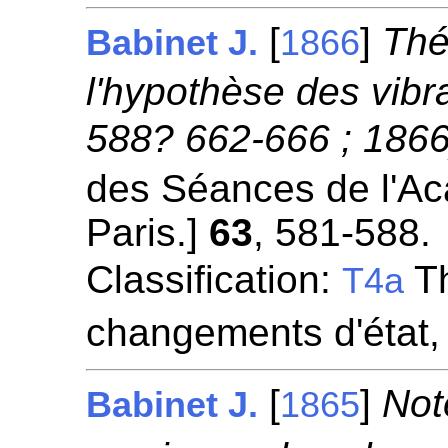
[
]
Thé
Babinet J.
1866
l'hypothèse des vibra
588? 662-666 ; 1866
des Séances de l'A
Paris.]
63
, 581-588.
Classification:
Th
T4a
changements d'état,
[
]
Not
Babinet J.
1865