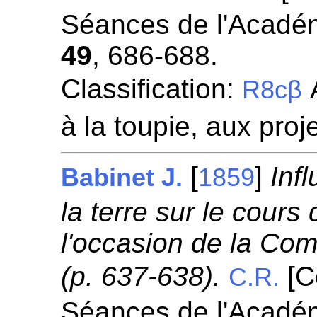
Séances de l'Académ
49
, 686-688.
Classification:
A
R8cβ
à la toupie, aux proje
[
]
Inf
Babinet J.
1859
la terre sur le cours
l'occasion de la Co
(p. 637-638).
[C
C.R.
Séances de l'Académ