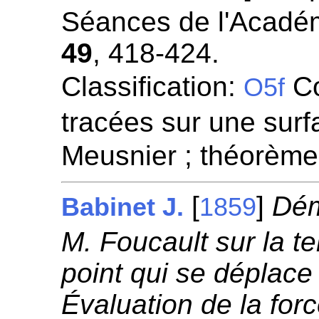
Séances de l'Académ
49
, 418-424.
Classification:
Co
O5f
tracées sur une surf
Meusnier ; théorème
[
]
Dém
Babinet J.
1859
M. Foucault sur la t
point qui se déplace 
Évaluation de la forc