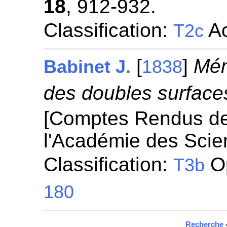
18
, 912-932.
Classification:
Ac
T2c
[
]
Mém
Babinet J.
1838
des doubles surfaces
[Comptes Rendus d
l'Académie des Scie
Classification:
Op
T3b
180
Recherche