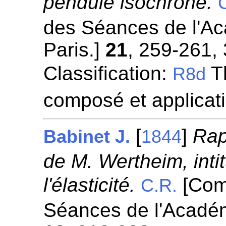
pendule isochrone.
des Séances de l'A
Paris.]
21
, 259-261,
Classification:
Th
R8d
composé et applicat
[
]
Rap
Babinet J.
1844
de M. Wertheim, inti
l'élasticité.
[Com
C.R.
Séances de l'Académ