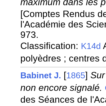
maximum dans les po
[Comptes Rendus d
l'Académie des Scie
973.
Classification:
A
K14d
polyèdres ; centres 
[
]
Sur
Babinet J.
1865
non encore signalé.
des Séances de l'A