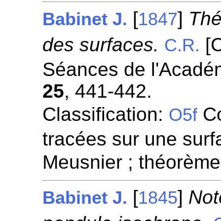
[
]
Thé
Babinet J.
1847
des surfaces.
[C
C.R.
Séances de l'Académ
25
, 441-442.
Classification:
Co
O5f
tracées sur une surf
Meusnier ; théorème
[
]
Not
Babinet J.
1845