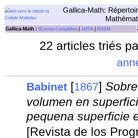
Gallica-Math: Répertoi
Mathémat
Gallica-Math :
|
|
Œuvres Complètes
JMPA
RBSM
22 articles triés p
ann
[
]
Sobre
Babinet
1867
volumen en superfici
pequena superficie 
[Revista de los Prog