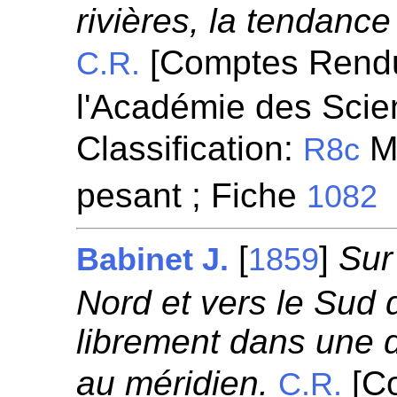
rivières, la tendance
[Comptes Rend
C.R.
l'Académie des Scie
Classification:
Mo
R8c
pesant ; Fiche
1082
[
]
Sur
Babinet J.
1859
Nord et vers le Sud 
librement dans une d
au méridien.
[C
C.R.