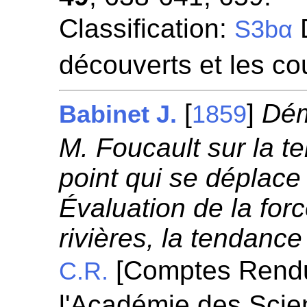
Classification:
D
S3bα
découverts et les co
[
]
Dém
Babinet J.
1859
M. Foucault sur la t
point qui se déplace 
Évaluation de la forc
rivières, la tendance
[Comptes Rend
C.R.
l'Académie des Scie