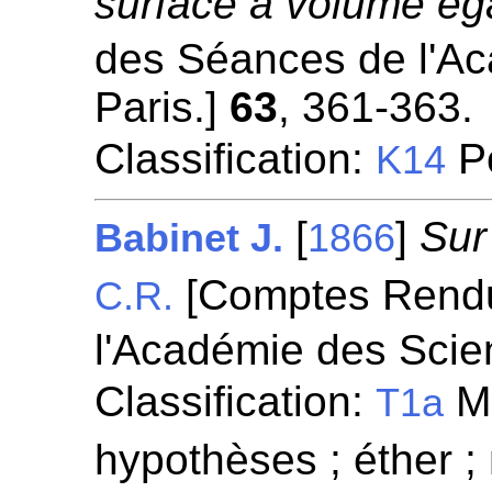
surface à volume ég
des Séances de l'A
Paris.]
63
, 361-363.
Classification:
Po
K14
[
]
Sur
Babinet J.
1866
[Comptes Rend
C.R.
l'Académie des Scie
Classification:
Mé
T1a
hypothèses ; éther 