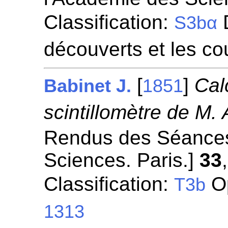
Classification:
D
S3bα
découverts et les co
[
]
Cal
Babinet J.
1851
scintillomètre de M.
Rendus des Séances
Sciences. Paris.]
33
Classification:
Op
T3b
1313