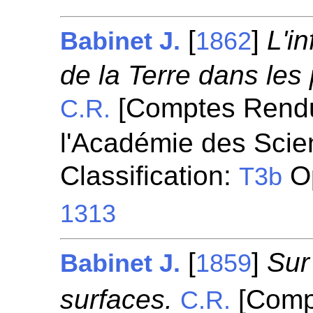
[
]
L'i
Babinet J.
1862
de la Terre dans le
[Comptes Rend
C.R.
l'Académie des Scie
Classification:
Op
T3b
1313
[
]
Sur
Babinet J.
1859
surfaces.
[Comp
C.R.