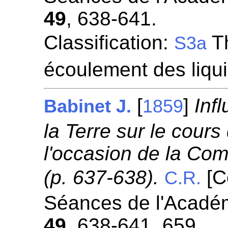
49
, 638-641.
Classification:
Th
S3a
écoulement des liqu
[
]
Inf
Babinet J.
1859
la Terre sur le cours
l'occasion de la Co
(p. 637-638).
[C
C.R.
Séances de l'Académ
49
, 638-641, 659.