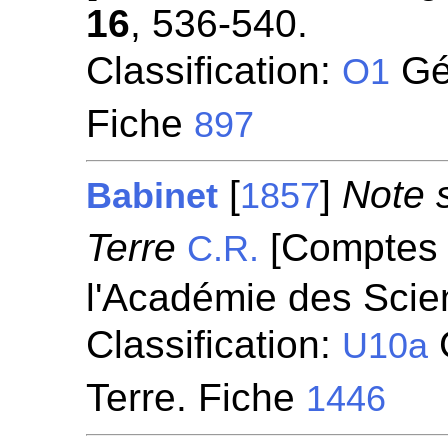
16
, 536-540.
Classification:
Géo
O1
Fiche
897
[
]
Note 
Babinet
1857
Terre
[Comptes 
C.R.
l'Académie des Scie
Classification:
G
U10a
Terre. Fiche
1446