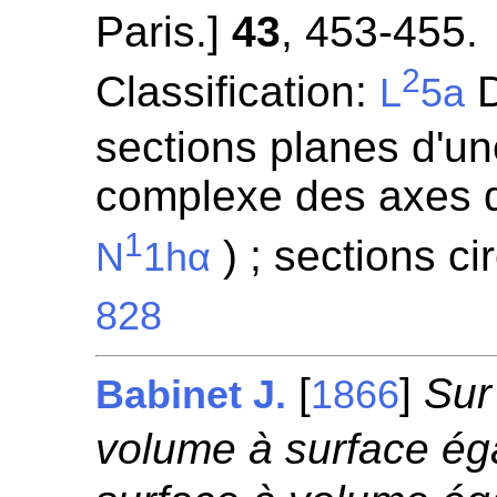
Paris.]
43
, 453-455.
2
Classification:
D
L
5a
sections planes d'un
complexe des axes d
1
) ; sections ci
N
1hα
828
[
]
Sur
Babinet J.
1866
volume à surface éga