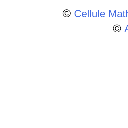
©
Cellule Ma
©