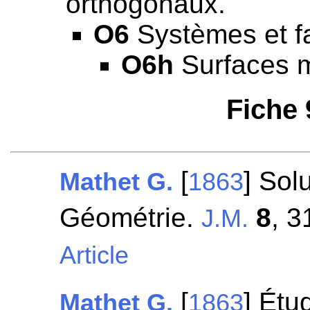
orthogonaux.
O6
Systèmes et fa
O6h
Surfaces m
Fiche
[
] Sol
Mathet G.
1863
Géométrie.
8
, 3
J.M.
Article
[
] Étu
Mathet G.
1863