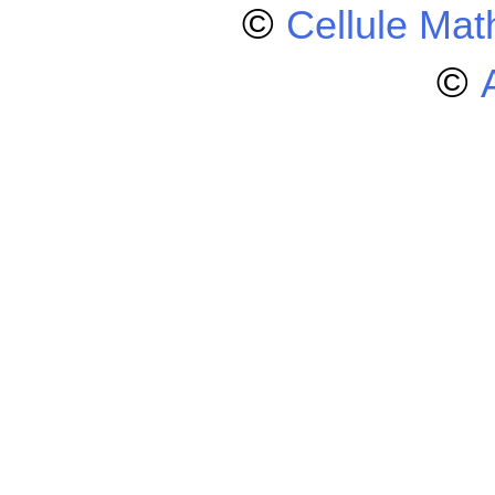
©
Cellule Ma
©