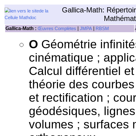
Gallica-Math: Répertoi
Mathémat
Gallica-Math :
|
|
Œuvres Complètes
JMPA
RBSM
O
Géométrie infinit
cinématique ; appli
Calcul différentiel e
théorie des courbes
et rectification ; co
géodésiques, lignes 
volumes ; surfaces 