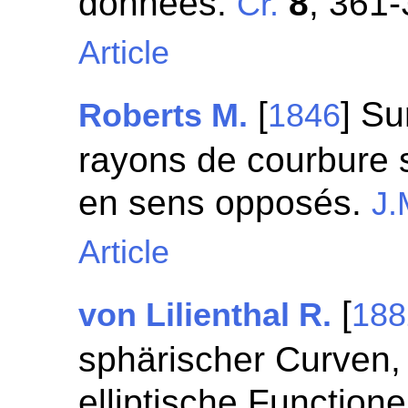
données.
8
, 361-
Cr.
Article
[
] Su
Roberts M.
1846
rayons de courbure 
en sens opposés.
J.
Article
[
von Lilienthal R.
188
sphärischer Curven,
elliptische Function