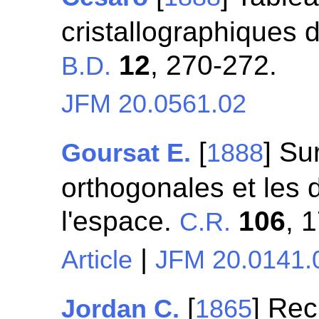
cristallographiques 
12
, 270-272.
B.D.
JFM 20.0561.02
[
] Su
Goursat E.
1888
orthogonales et les d
l'espace.
106
, 
C.R.
|
Article
JFM 20.0141.
[
] Rec
Jordan C.
1865