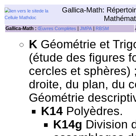
Gallica-Math: Répertoi
Mathémat
Gallica-Math :
|
|
Œuvres Complètes
JMPA
RBSM
K
Géométrie et Trig
(étude des figures f
cercles et sphères) 
droite, du plan, du c
Géométrie descriptiv
K14
Polyèdres.
K14g
Division 