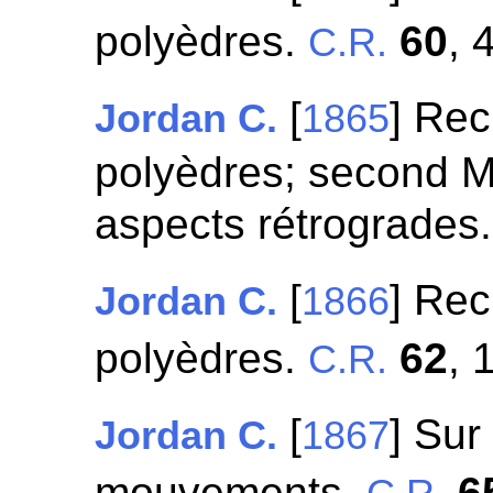
polyèdres.
60
, 
C.R.
[
] Rec
Jordan C.
1865
polyèdres; second M
aspects rétrogrades
[
] Rec
Jordan C.
1866
polyèdres.
62
, 
C.R.
[
] Sur
Jordan C.
1867
mouvements.
6