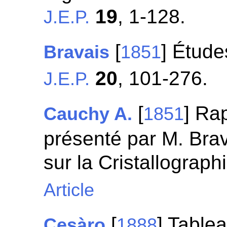
19
, 1-128.
J.E.P.
[
] Étude
Bravais
1851
20
, 101-276.
J.E.P.
[
] Ra
Cauchy A.
1851
présenté par M. Brava
sur la Cristallograph
Article
[
] Table
Cesàro
1888