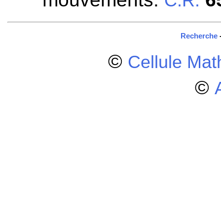
C.R.
Recherche
©
Cellule Ma
©