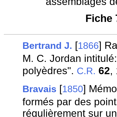
assemblages de
Fiche
[
] R
Bertrand J.
1866
M. C. Jordan intitul
polyèdres".
62
,
C.R.
[
] Mémoi
Bravais
1850
formés par des point
régulièrement sur un