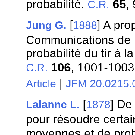
probabilité.
65
,
C.R.
[
] A pr
Jung G.
1888
Communications de M
probabilité du tir à l
106
, 1001-1003
C.R.
|
Article
JFM 20.0215.
[
] De
Lalanne L.
1878
pour résoudre certa
moyennes et de prob