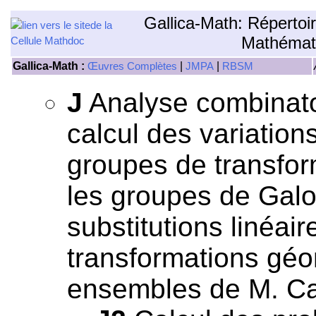
Gallica-Math: Répertoi
Mathémat
Gallica-Math :
|
|
Œuvres Complètes
JMPA
RBSM
J
Analyse combinatoi
calcul des variation
groupes de transfor
les groupes de Galo
substitutions linéai
transformations géom
ensembles de M. Ca