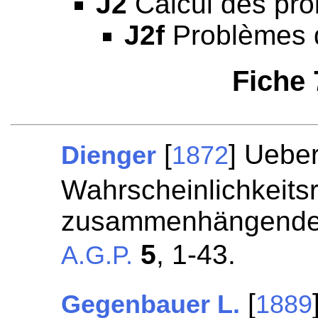
J2
Calcul des prob
J2f
Problèmes d
Fiche
[
] Ueber
Dienger
1872
Wahrscheinlichkeits
zusammenhängende b
5
, 1-43.
A.G.P.
[
Gegenbauer L.
1889