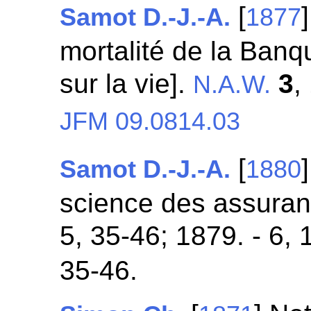
[
Samot D.-J.-A.
1877
mortalité de la Banq
sur la vie].
3
,
N.A.W.
JFM 09.0814.03
[
Samot D.-J.-A.
1880
science des assuranc
5, 35-46; 1879. - 6,
35-46.