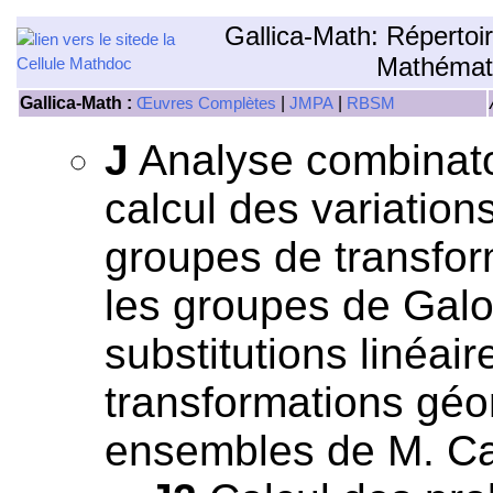
Gallica-Math: Répertoi
Mathémat
Gallica-Math :
|
|
Œuvres Complètes
JMPA
RBSM
J
Analyse combinatoi
calcul des variation
groupes de transfor
les groupes de Galo
substitutions linéai
transformations géom
ensembles de M. Ca