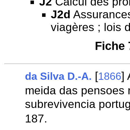
J2
Calcul des prob
J2d
Assurances 
viagères ; lois d
Fiche
[
]
da Silva D.-A.
1866
meida das pensoes 
subrevivencia portu
187.