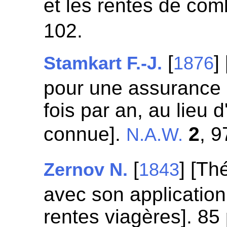
et les rentes de com
102.
[
]
Stamkart F.-J.
1876
pour une assurance s
fois par an, au lieu 
connue].
2
, 9
N.A.W.
[
] [Th
Zernov N.
1843
avec son application 
rentes viagères]. 85