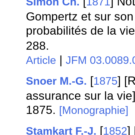
[
] No
Simon Ch.
1871
Gompertz et sur son 
probabilités de la v
288.
|
Article
JFM 03.0089.
[
] [
Snoer M.-G.
1875
assurance sur la vie
1875.
[Monographie]
[
]
Stamkart F.-J.
1852