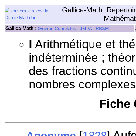
Gallica-Math: Répertoi
Mathémat
Gallica-Math :
|
|
Œuvres Complètes
JMPA
RBSM
I
Arithmétique et th
indéterminée ; théor
des fractions continu
nombres complexes,
Fiche
[
] Auf
Anonyme
1828