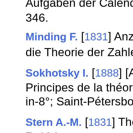
Aufgaben der Calen
346.
[
] An
Minding F.
1831
die Theorie der Zah
[
] 
Sokhotsky I.
1888
Principes de la théo
in-8°; Saint-Pétersb
[
] T
Stern A.-M.
1831