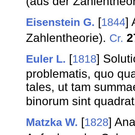
(aus der Zahlentheor
[
]
Eisenstein G.
1844
Zahlentheorie).
2
Cr.
[
] Solut
Euler L.
1818
problematis, quo qua
tales, ut tam summa
binorum sint quadra
[
] Ana
Matzka W.
1828