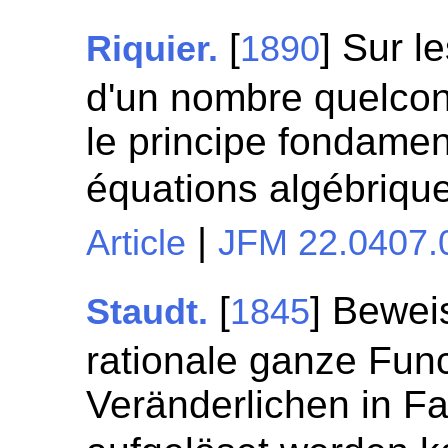
[
] Sur l
Riquier.
1890
d'un nombre quelcon
le principe fondamen
équations algébriqu
|
Article
JFM 22.0407.
[
] Bewei
Staudt.
1845
rationale ganze Func
Veränderlichen in F