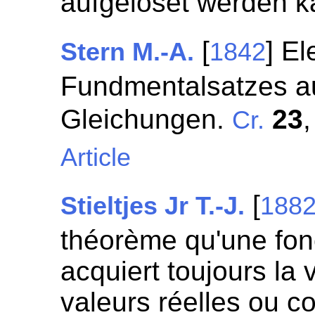
aufgelöset werden 
[
] E
Stern M.-A.
1842
Fundmentalsatzes au
Gleichungen.
23
Cr.
Article
[
Stieltjes Jr T.-J.
188
théorème qu'une fonc
acquiert toujours la
valeurs réelles ou c