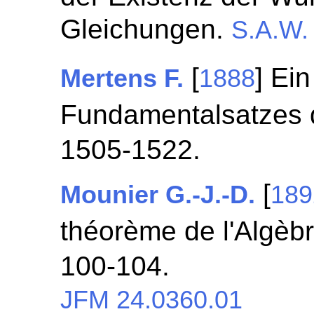
Gleichungen.
S.A.W.
[
] Ei
Mertens F.
1888
Fundamentalsatzes 
1505-1522.
[
Mounier G.-J.-D.
189
théorème de l'Algèb
100-104.
JFM 24.0360.01