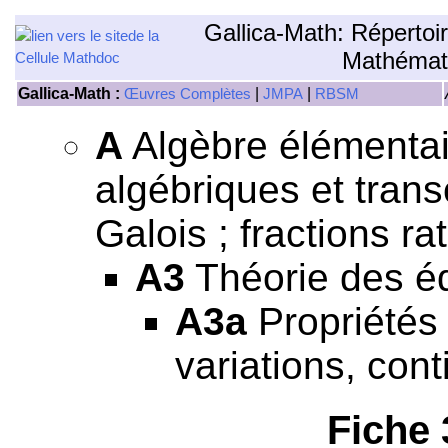
Gallica-Math: Répertoi
Mathémat
Gallica-Math :
|
|
Œuvres Complètes
JMPA
RBSM
A
Algèbre élémentair
algébriques et tran
Galois ; fractions rat
A3
Théorie des éq
A3a
Propriétés 
variations, cont
Fiche