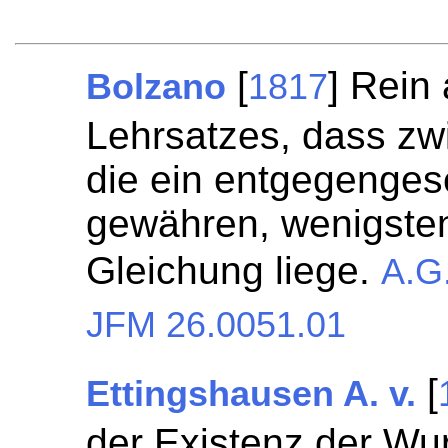
[
] Rein
Bolzano
1817
Lehrsatzes, dass zw
die ein entgegenges
gewähren, wenigsten
Gleichung liege.
A.G
JFM 26.0051.01
[
Ettingshausen A. v.
der Existenz der Wu