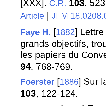
[XXX].
103
, 523
C.R.
|
Article
JFM 18.0208.
[
] Lettr
Faye H.
1882
grands objectifs, tr
les papiers du Con
94
, 768-769.
[
] Sur 
Foerster
1886
103
, 122-124.