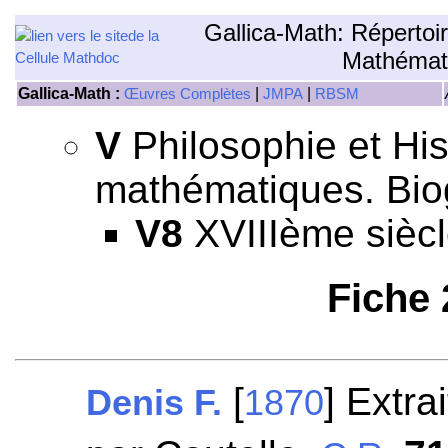
Gallica-Math: Répertoi
Mathémat
Gallica-Math :
|
|
Œuvres Complètes
JMPA
RBSM
V
Philosophie et His
mathématiques. Bio
V8
XVIIIème siècl
Fiche
[
] Extra
Denis F.
1870