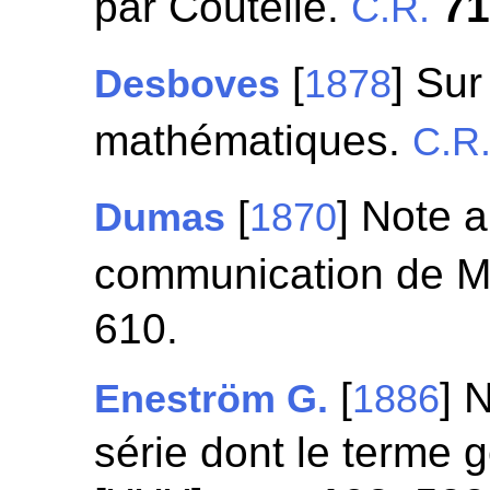
par Coutelle.
7
C.R.
[
] Sur
Desboves
1878
mathématiques.
C.R
[
] Note a
Dumas
1870
communication de M
610.
[
] 
Eneström G.
1886
série dont le terme 