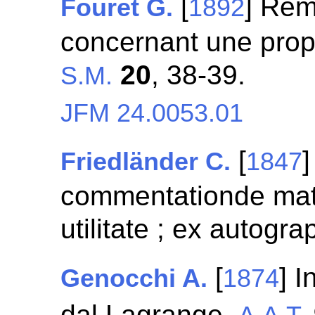
[
] Rem
Fouret G.
1892
concernant une propr
20
, 38-39.
S.M.
JFM 24.0053.01
[
]
Friedländer C.
1847
commentationde mat
utilitate ; ex autogr
[
] I
Genocchi A.
1874
dal Lagrange.