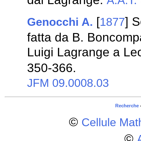
A.A.T.
[
] 
Genocchi A.
1877
fatta da B. Boncompag
Luigi Lagrange a Le
350-366.
JFM 09.0008.03
Recherche
©
Cellule Ma
©