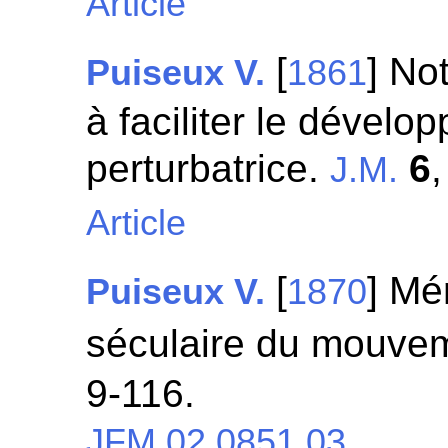
Article
[
] No
Puiseux V.
1861
à faciliter le dévelo
perturbatrice.
6
J.M.
Article
[
] Mé
Puiseux V.
1870
séculaire du mouve
9-116.
JFM 02.0851.03