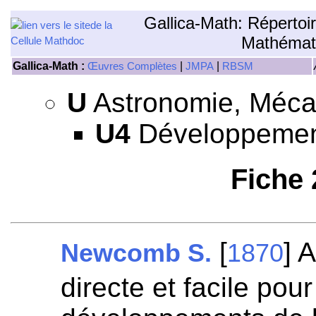
Gallica-Math: Répertoi
Mathémat
Gallica-Math :
|
|
Œuvres Complètes
JMPA
RBSM
U
Astronomie, Mécan
U4
Développement 
Fiche
[
] 
Newcomb S.
1870
directe et facile pour