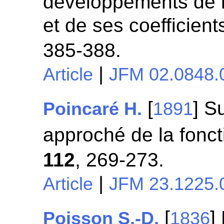
développements de la
et de ses coefficients
385-388.
|
Article
JFM 02.0848.
[
] S
Poincaré H.
1891
approché de la fonct
112
, 269-273.
|
Article
JFM 23.1225.
[
]
Poisson S.-D.
1836