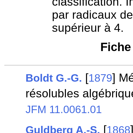
classification. 
par radicaux de
supérieur à 4.
Fiche
[
] M
Boldt G.-G.
1879
résolubles algébriq
JFM 11.0061.01
[
Guldberg A.-S.
1868