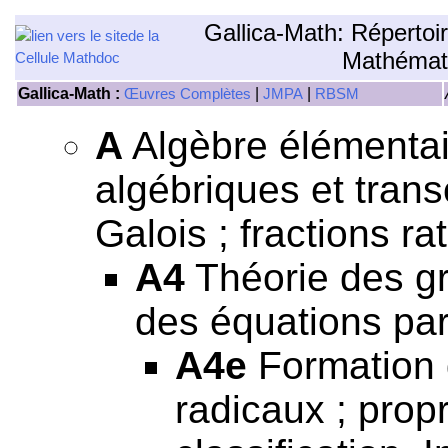
Gallica-Math: Répertoi
Mathémat
Gallica-Math :
|
|
Œuvres Complètes
JMPA
RBSM
A
Algèbre élémentair
algébriques et tran
Galois ; fractions rat
A4
Théorie des gr
des équations par
A4e
Formation 
radicaux ; prop