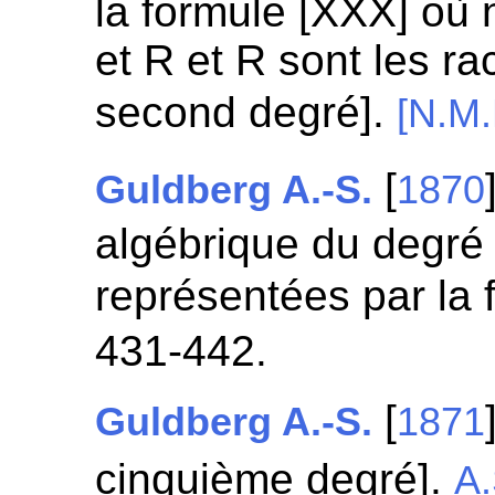
la formule [XXX] où
et R et R sont les r
second degré].
[N.M.
[
Guldberg A.-S.
1870
algébrique du degré 
représentées par la 
431-442.
[
Guldberg A.-S.
1871
cinquième degré].
A.