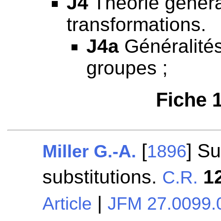
J4
Théorie généra
transformations.
J4a
Généralités 
groupes ;
Fiche 
[
] S
Miller G.-A.
1896
substitutions.
1
C.R.
|
Article
JFM 27.0099.