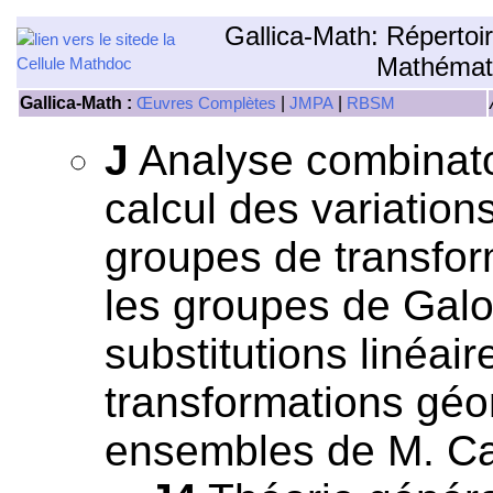
Gallica-Math: Répertoi
Mathémat
Gallica-Math :
|
|
Œuvres Complètes
JMPA
RBSM
J
Analyse combinatoi
calcul des variation
groupes de transfor
les groupes de Galo
substitutions linéai
transformations géom
ensembles de M. Ca