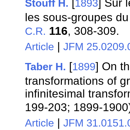
[
] Sur 
Stouff H.
1893
les sous-groupes du
116
, 308-309.
C.R.
|
Article
JFM 25.0209.
[
] On t
Taber H.
1899
transformations of 
infinitesimal transfor
199-203; 1899-1900
|
Article
JFM 31.0151.