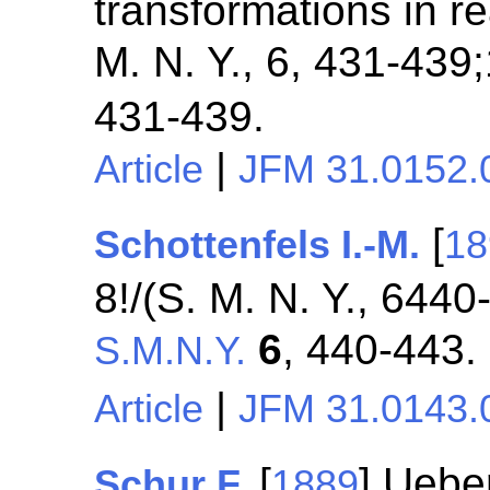
transformations in re
M. N. Y., 6, 431-43
431-439.
|
Article
JFM 31.0152.
[
Schottenfels I.-M.
18
8!/(S. M. N. Y., 644
6
, 440-443.
S.M.N.Y.
|
Article
JFM 31.0143.
[
] Uebe
Schur F.
1889