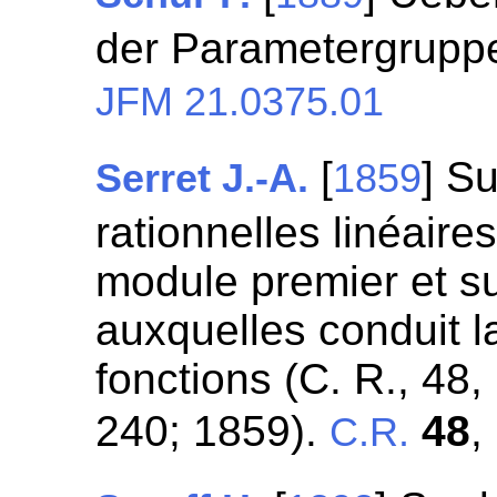
der Parametergruppe
JFM 21.0375.01
[
] Su
Serret J.-A.
1859
rationnelles linéaire
module premier et su
auxquelles conduit l
fonctions (C. R., 48
240; 1859).
48
,
C.R.