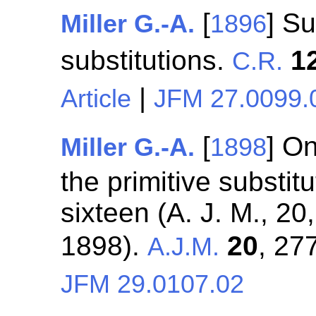
[
] S
Miller G.-A.
1896
substitutions.
1
C.R.
|
Article
JFM 27.0099.
[
] O
Miller G.-A.
1898
the primitive substit
sixteen (A. J. M., 2
1898).
20
, 27
A.J.M.
JFM 29.0107.02