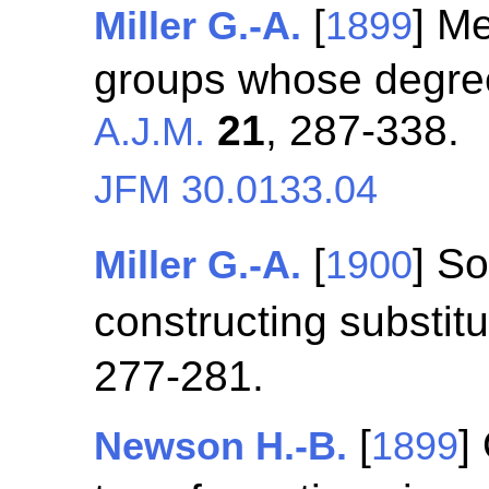
[
] Me
Miller G.-A.
1899
groups whose degree
21
, 287-338.
A.J.M.
JFM 30.0133.04
[
] S
Miller G.-A.
1900
constructing substit
277-281.
[
]
Newson H.-B.
1899