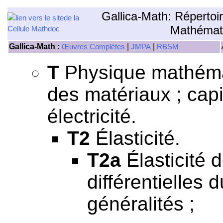
Gallica-Math: Répertoi
Mathémat
Gallica-Math :
|
|
Œuvres Complètes
JMPA
RBSM
T
Physique mathémati
des matériaux ; capil
électricité.
T2
Élasticité.
T2a
Élasticité 
différentielles d
généralités ;