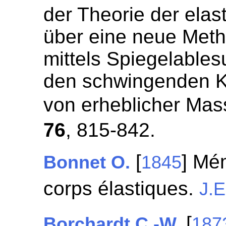
der Theorie der ela
über eine neue Met
mittels Spiegelable
den schwingenden K
von erheblicher Mas
76
, 815-842.
[
] Mém
Bonnet O.
1845
corps élastiques.
J.E
[
Borchardt C.-W.
187