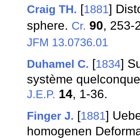
[
] Dist
Craig TH.
1881
sphere.
90
, 253-
Cr.
JFM 13.0736.01
[
] S
Duhamel C.
1834
système quelconque 
14
, 1-36.
J.E.P.
[
] Ueb
Finger J.
1881
homogenen Deformat