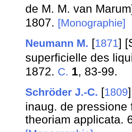
de M. M. van Marum]
1807.
[Monographie]
[
] 
Neumann M.
1871
superficielle des liq
1872.
1
, 83-99.
C.
[
Schröder J.-C.
1809
inaug. de pressione
theoriam applicata. 6