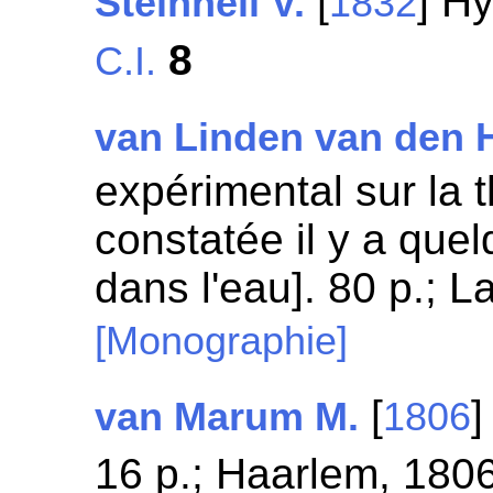
[
] H
Steinheil V.
1832
8
C.I.
van Linden van den H
expérimental sur la 
constatée il y a que
dans l'eau]. 80 p.; 
[Monographie]
[
]
van Marum M.
1806
16 p.; Haarlem, 180