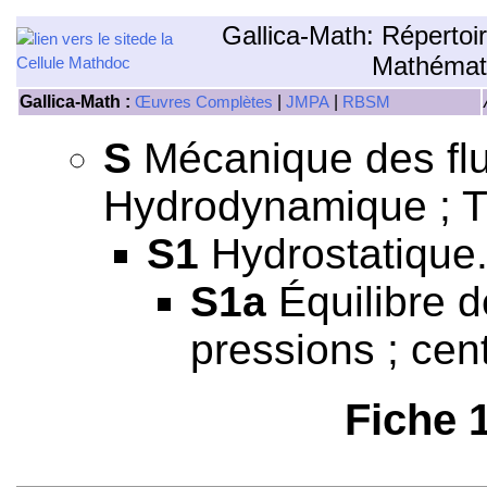
Gallica-Math: Répertoi
Mathémat
Gallica-Math :
|
|
Œuvres Complètes
JMPA
RBSM
S
Mécanique des flui
Hydrodynamique ; 
S1
Hydrostatique
S1a
Équilibre d
pressions ; cen
Fiche 