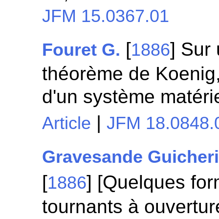
JFM 15.0367.01
[
] Sur
Fouret G.
1886
théorème de Koenig,
d'un système matéri
|
Article
JFM 18.0848.
Gravesande Guicher
[
] [Quelques for
1886
tournants à ouverture