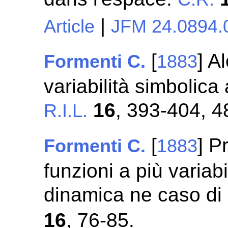
|
Article
JFM 24.0894.
[
] A
Formenti C.
1883
variabilità simbolica
16
, 393-404, 4
R.I.L.
[
] P
Formenti C.
1883
funzioni a più variab
dinamica ne caso d
16
, 76-85.