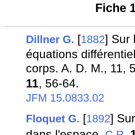
Fiche 
[
] Sur 
Dillner G.
1882
équations différenti
corps. A. D. M., 11,
11
, 56-64.
JFM 15.0833.02
[
] Su
Floquet G.
1892
dans l'espace.
C.R.