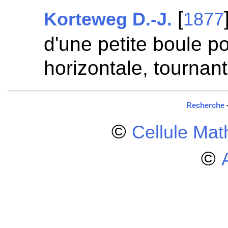
[
Korteweg D.-J.
1877
d'une petite boule p
horizontale, tournan
Recherche
©
Cellule Ma
©