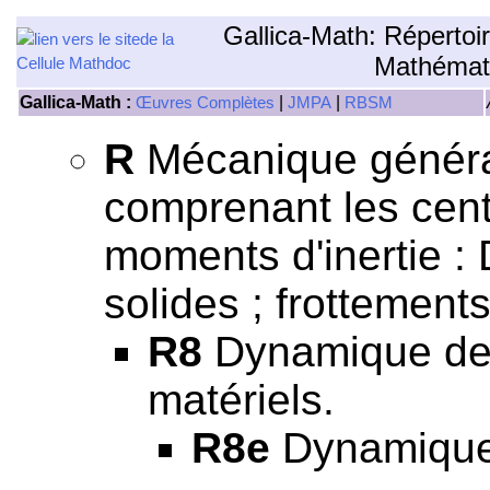
Gallica-Math: Répertoi
Mathémat
Gallica-Math :
|
|
Œuvres Complètes
JMPA
RBSM
R
Mécanique général
comprenant les centr
moments d'inertie 
solides ; frottements
R8
Dynamique des
matériels.
R8e
Dynamique 