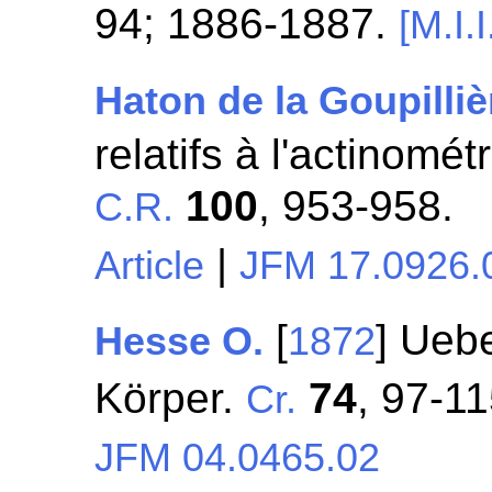
94; 1886-1887.
[M.I.I
Haton de la Goupilliè
relatifs à l'actinomé
100
, 953-958.
C.R.
|
Article
JFM 17.0926.
[
] Ueb
Hesse O.
1872
Körper.
74
, 97-11
Cr.
JFM 04.0465.02