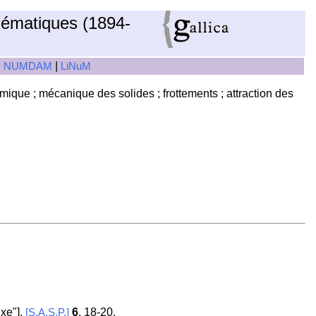
hématiques (1894-
|
|
NUMDAM
LiNuM
ique ; mécanique des solides ; frottements ; attraction des
xe"].
6
, 18-20.
[S.A.S.P.]