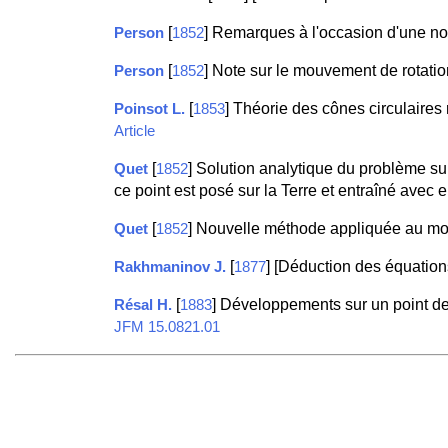
[
] Remarques à l'occasion d'une no
Person
1852
[
] Note sur le mouvement de rotati
Person
1852
[
] Théorie des cônes circulaires 
Poinsot L.
1853
Article
[
] Solution analytique du problème su
Quet
1852
ce point est posé sur la Terre et entraîné ave
[
] Nouvelle méthode appliquée au mouv
Quet
1852
[
] [Déduction des équation
Rakhmaninov J.
1877
[
] Développements sur un point de 
Résal H.
1883
JFM 15.0821.01