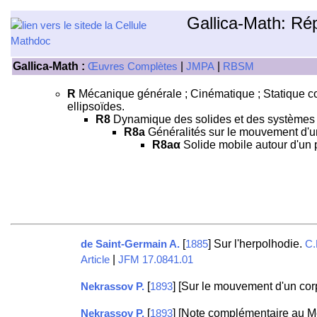
Gallica-Math: Ré
Gallica-Math :
|
|
Œuvres Complètes
JMPA
RBSM
R
Mécanique générale ; Cinématique ; Statique com
ellipsoïdes.
R8
Dynamique des solides et des systèmes 
R8a
Généralités sur le mouvement d'un 
R8aα
Solide mobile autour d'un p
[
] Sur l'herpolhodie.
de Saint-Germain A.
1885
C.
|
Article
JFM 17.0841.01
[
] [Sur le mouvement d'un corp
Nekrassov P.
1893
[
] [Note complémentaire au Mé
Nekrassov P.
1893