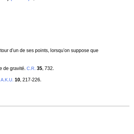
tour d'un de ses points, lorsqu'on suppose que
e de gravité.
35
, 732.
C.R.
.
10
, 217-226.
A.K.U.