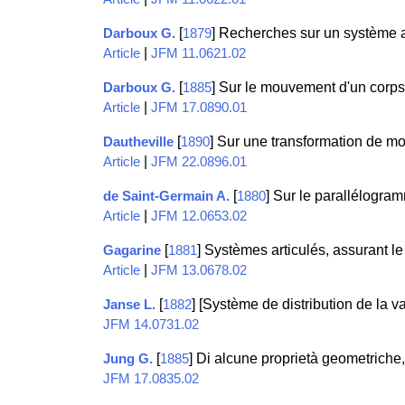
[
] Recherches sur un système a
Darboux G.
1879
|
Article
JFM 11.0621.02
[
] Sur le mouvement d'un corps 
Darboux G.
1885
|
Article
JFM 17.0890.01
[
] Sur une transformation de 
Dautheville
1890
|
Article
JFM 22.0896.01
[
] Sur le parallélogra
de Saint-Germain A.
1880
|
Article
JFM 12.0653.02
[
] Systèmes articulés, assurant l
Gagarine
1881
|
Article
JFM 13.0678.02
[
] [Système de distribution de la v
Janse L.
1882
JFM 14.0731.02
[
] Di alcune proprietà geometriche, 
Jung G.
1885
JFM 17.0835.02