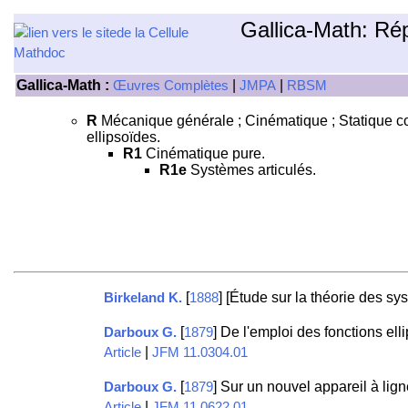
Gallica-Math: Ré
Gallica-Math :
|
|
Œuvres Complètes
JMPA
RBSM
R
Mécanique générale ; Cinématique ; Statique com
ellipsoïdes.
R1
Cinématique pure.
R1e
Systèmes articulés.
[
] [Étude sur la théorie des sy
Birkeland K.
1888
[
] De l'emploi des fonctions ell
Darboux G.
1879
|
Article
JFM 11.0304.01
[
] Sur un nouvel appareil à lign
Darboux G.
1879
|
Article
JFM 11.0622.01