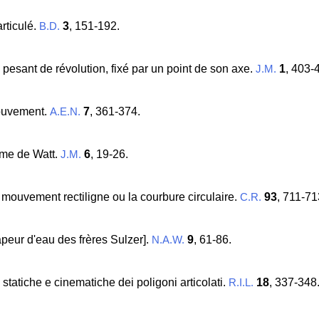
rticulé.
3
, 151-192.
B.D.
pesant de révolution, fixé par un point de son axe.
1
, 403-
J.M.
mouvement.
7
, 361-374.
A.E.N.
mme de Watt.
6
, 19-26.
J.M.
e mouvement rectiligne ou la courbure circulaire.
93
, 711-71
C.R.
apeur d'eau des frères Sulzer].
9
, 61-86.
N.A.W.
statiche e cinematiche dei poligoni articolati.
18
, 337-348
R.I.L.