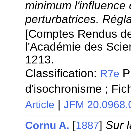
minimum l'influence 
perturbatrices. Régl
[Comptes Rendus d
l'Académie des Scie
1213.
Classification:
P
R7e
d'isochronisme ; Fi
|
Article
JFM 20.0968.
[
]
Sur l
Cornu A.
1887