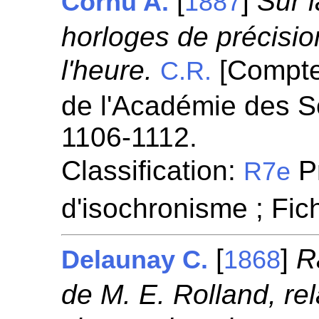
[
]
Sur 
Cornu A.
1887
horloges de précision
l'heure.
[Compte
C.R.
de l'Académie des S
1106-1112.
Classification:
P
R7e
d'isochronisme ; Fi
[
]
R
Delaunay C.
1868
de M. E. Rolland, rel