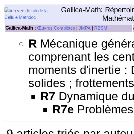
Gallica-Math: Répertoi
Mathémat
Gallica-Math :
|
|
Œuvres Complètes
JMPA
RBSM
R
Mécanique général
comprenant les centr
moments d'inertie 
solides ; frottements
R7
Dynamique du p
R7e
Problèmes 
9 articles triés par aute