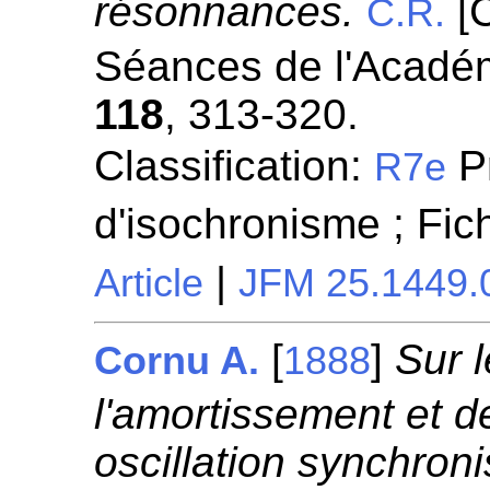
résonnances.
[
C.R.
Séances de l'Académ
118
, 313-320.
Classification:
P
R7e
d'isochronisme ; Fi
|
Article
JFM 25.1449.
[
]
Sur 
Cornu A.
1888
l'amortissement et d
oscillation synchron