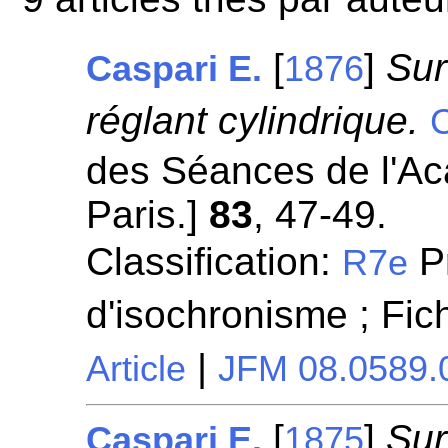
[
]
Sur
Caspari E.
1876
réglant cylindrique.
des Séances de l'A
Paris.]
83
, 47-49.
Classification:
P
R7e
d'isochronisme ; Fi
|
Article
JFM 08.0589.
[
]
Sur
Caspari E.
1875