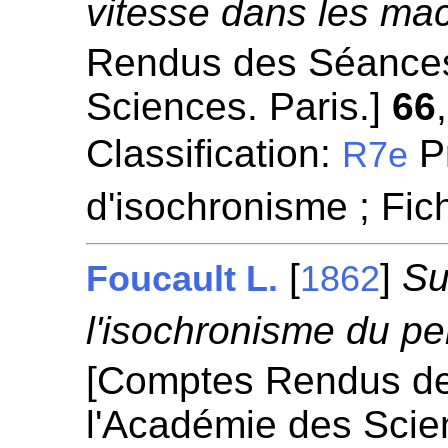
vitesse dans les ma
Rendus des Séances
Sciences. Paris.]
66
Classification:
P
R7e
d'isochronisme ; Fi
[
]
Su
Foucault L.
1862
l'isochronisme du p
[Comptes Rendus d
l'Académie des Scie