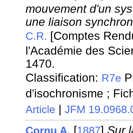
mouvement d'un syst
une liaison synchro
[Comptes Rend
C.R.
l'Académie des Scie
1470.
Classification:
P
R7e
d'isochronisme ; Fi
|
Article
JFM 19.0968.
[
]
Sur 
Cornu A.
1887