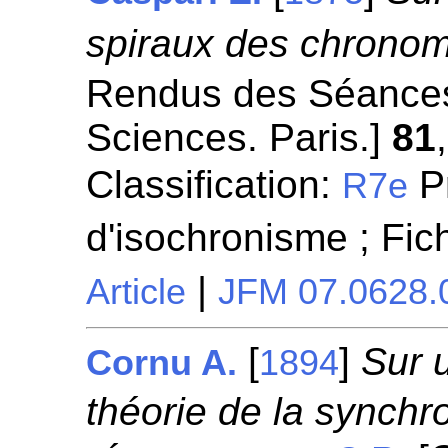
spiraux des chronom
Rendus des Séances
Sciences. Paris.]
81
Classification:
P
R7e
d'isochronisme ; Fi
|
Article
JFM 07.0628.
[
]
Sur 
Cornu A.
1894
théorie de la synchro