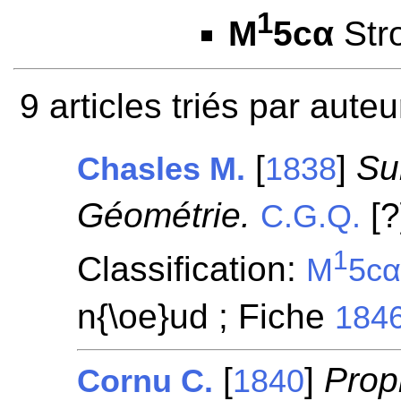
1
M
5cα
Stro
9 articles triés par aute
[
]
Su
Chasles M.
1838
Géométrie.
[?
C.G.Q.
1
Classification:
M
5c
n{\oe}ud ; Fiche
184
[
]
Prop
Cornu C.
1840