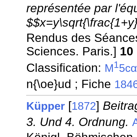
représentée par l'éq
$$x=y\sqrt{\frac{1+y}
Rendus des Séances
Sciences. Paris.]
10
1
Classification:
M
5c
n{\oe}ud ; Fiche
184
[
]
Beitra
Küpper
1872
3. Und 4. Ordnung.