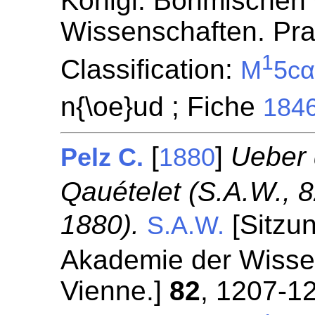
Königl. Böhmischen 
Wissenschaften. Pr
1
Classification:
M
5c
n{\oe}ud ; Fiche
184
[
]
Ueber 
Pelz C.
1880
Qauételet (S.A.W., 8
1880).
[Sitzun
S.A.W.
Akademie der Wisse
Vienne.]
82
, 1207-1