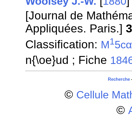
[
Woolsey J.-W.
1880
[Journal de Mathéma
Appliquées. Paris.]
1
Classification:
M
5c
n{\oe}ud ; Fiche
184
Recherche
©
Cellule Ma
©