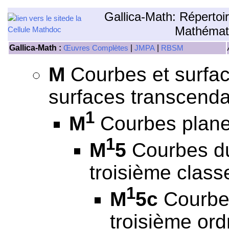
Gallica-Math: Répertoi
Mathémat
Gallica-Math :
|
|
Œuvres Complètes
JMPA
RBSM
M
Courbes et surfac
surfaces transcenda
1
M
Courbes plane
1
M
5
Courbes du
troisième class
1
M
5c
Courbes
troisième ord