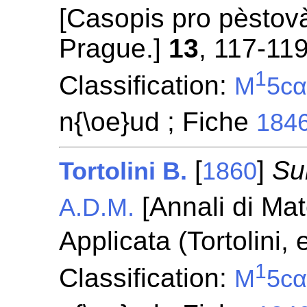
[Casopis pro pèstovà
Prague.]
13
, 117-119
1
Classification:
M
5c
n{\oe}ud ; Fiche
184
[
]
Sul
Tortolini B.
1860
[Annali di Ma
A.D.M.
Applicata (Tortolini,
1
Classification:
M
5c