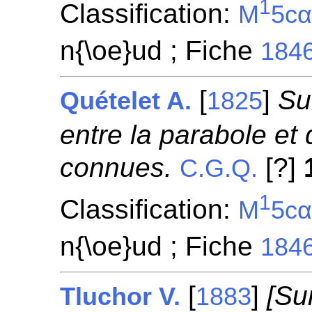
1
Classification:
M
5c
n{\oe}ud ; Fiche
184
[
]
Su
Quételet A.
1825
entre la parabole et
connues.
[?]
C.G.Q.
1
Classification:
M
5c
n{\oe}ud ; Fiche
184
[
]
[Su
Tluchor V.
1883