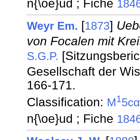
n{\oe}ud ; Fiche
184
[
]
Ueb
Weyr Em.
1873
von Focalen mit Kre
[Sitzungsberi
S.G.P.
Gesellschaft der Wis
166-171.
1
Classification:
M
5c
n{\oe}ud ; Fiche
184