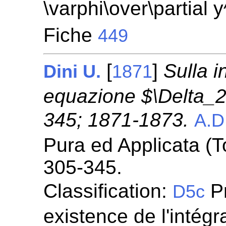
\varphi\over\partial 
Fiche
449
[
]
Sulla i
Dini U.
1871
equazione $\Delta_2 
345; 1871-1873.
A.D
Pura ed Applicata (To
305-345.
Classification:
Pr
D5c
existence de l'intégr