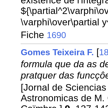
existence de l'intégr
${\partial^2\varphi\ov
\varphi\over\partial 
Fiche
1690
[
Gomes Teixeira F.
1
formula que da as d
pratquer das funcçô
[Jornal de Sciencia
Astronomicas de M. 