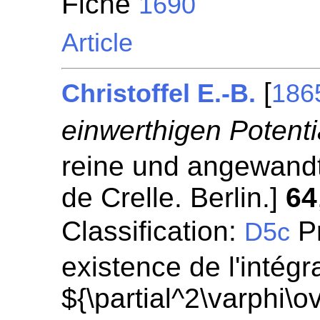
Fiche
1690
Article
[
Christoffel E.-B.
186
einwerthigen Potenti
reine und angewandt
de Crelle. Berlin.]
64
Classification:
Pr
D5c
existence de l'intégr
${\partial^2\varphi\ov