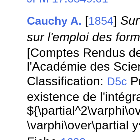
[
]
Sur
Cauchy A.
1854
sur l'emploi des for
[Comptes Rendus d
l'Académie des Scie
Classification:
Pr
D5c
existence de l'intégr
${\partial^2\varphi\ov
\varphi\over\partial 