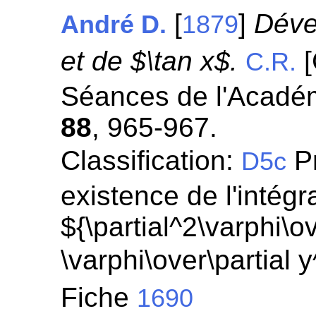
[
]
Déve
André D.
1879
et de $\tan x$.
[
C.R.
Séances de l'Académ
88
, 965-967.
Classification:
Pr
D5c
existence de l'intégr
${\partial^2\varphi\ov
\varphi\over\partial 
Fiche
1690