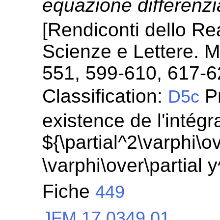
equazione differenzi
[Rendiconti dello Re
Scienze e Lettere. M
551, 599-610, 617-6
Classification:
Pr
D5c
existence de l'intégr
${\partial^2\varphi\ov
\varphi\over\partial 
Fiche
449
JFM 17.0349.01