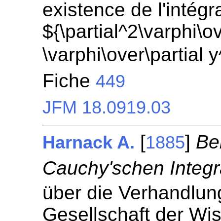
existence de l'intégr
${\partial^2\varphi\ov
\varphi\over\partial 
Fiche
449
JFM 18.0919.03
[
]
Be
Harnack A.
1885
Cauchy'schen Integr
über die Verhandlun
Gesellschaft der Wi