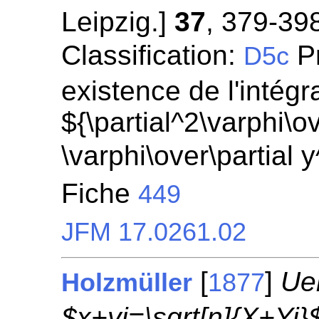
Leipzig.]
37
, 379-39
Classification:
Pr
D5c
existence de l'intégr
${\partial^2\varphi\ov
\varphi\over\partial 
Fiche
449
JFM 17.0261.02
[
]
Ue
Holzmüller
1877
$x+yi=\sqrt[n]{X+Yi}