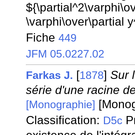
${\partial^2\varphi\ov
\varphi\over\partial 
Fiche
449
JFM 05.0227.02
[
]
Sur 
Farkas J.
1878
série d'une racine de
[Monog
[Monographie]
Classification:
Pr
D5c