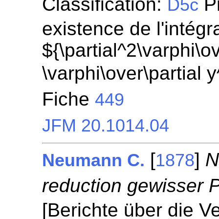
Classification:
Pr
D5c
existence de l'intégr
${\partial^2\varphi\ov
\varphi\over\partial 
Fiche
449
JFM 20.1014.04
[
]
N
Neumann C.
1878
reduction gewisser 
[Berichte über die V