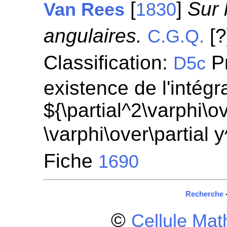
[
]
Sur 
Van Rees
1830
angulaires.
[?
C.G.Q.
Classification:
Pr
D5c
existence de l'intégr
${\partial^2\varphi\ov
\varphi\over\partial 
Fiche
1690
Recherche
©
Cellule Ma