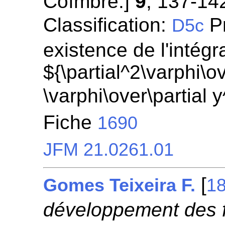
Coïmbre.]
9
, 137-14
Classification:
Pr
D5c
existence de l'intégr
${\partial^2\varphi\ov
\varphi\over\partial 
Fiche
1690
JFM 21.0261.01
[
Gomes Teixeira F.
1
développement des fo