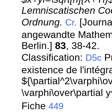
Lemniscatischen Coor
Ordnung.
[Journal
Cr.
angewandte Mathemat
Berlin.]
83
, 38-42.
Classification:
Pr
D5c
existence de l'intégr
${\partial^2\varphi\ov
\varphi\over\partial 
Fiche
449