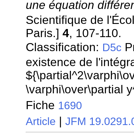
une équation différen
Scientifique de l'Éc
Paris.]
4
, 107-110.
Classification:
Pr
D5c
existence de l'intégr
${\partial^2\varphi\ov
\varphi\over\partial 
Fiche
1690
|
Article
JFM 19.0291.