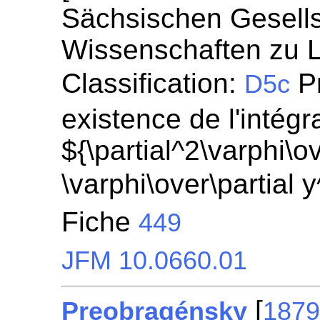
Sächsischen Gesells
Wissenschaften zu Le
Classification:
Pr
D5c
existence de l'intégr
${\partial^2\varphi\ov
\varphi\over\partial 
Fiche
449
JFM 10.0660.01
[
Preobragénsky
187