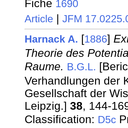
Fiche
1690
|
Article
JFM 17.0225.
[
]
Ex
Harnack A.
1886
Theorie des Potenti
Raume.
[Beric
B.G.L.
Verhandlungen der 
Gesellschaft der Wi
Leipzig.]
38
, 144-16
Classification:
Pr
D5c