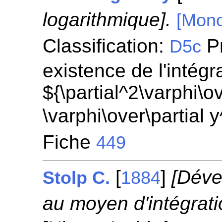
logarithmique].
[Mono
Classification:
Pr
D5c
existence de l'intégr
${\partial^2\varphi\ov
\varphi\over\partial 
Fiche
449
[
]
[Déve
Stolp C.
1884
au moyen d'intégratio