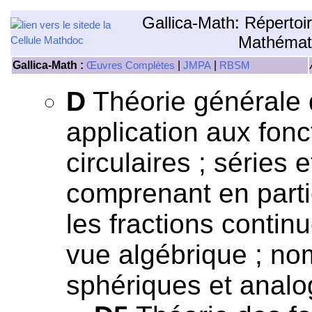
Gallica-Math: Répertoi
Mathémat
Gallica-Math :
|
|
Œuvres Complètes
JMPA
RBSM
D
Théorie générale 
application aux fonc
circulaires ; séries 
comprenant en particu
les fractions contin
vue algébrique ; nom
sphériques et analo