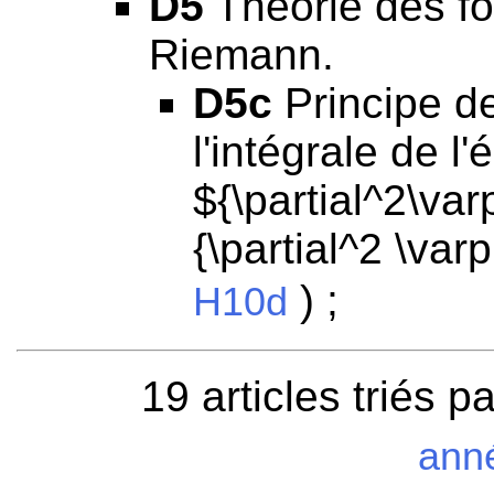
D5
Théorie des fo
Riemann.
D5c
Principe de
l'intégrale de l
${\partial^2\var
{\partial^2 \var
) ;
H10d
19 articles triés p
ann