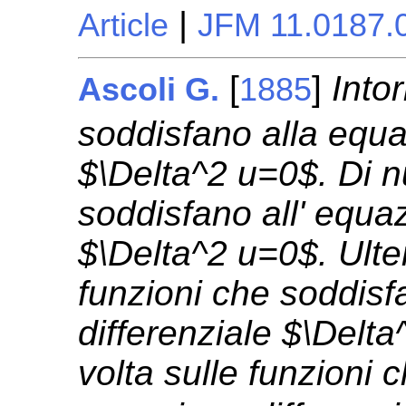
|
Article
JFM 11.0187.
[
]
Into
Ascoli G.
1885
soddisfano alla equa
$\Delta^2 u=0$. Di n
soddisfano all' equaz
$\Delta^2 u=0$. Ulter
funzioni che soddisf
differenziale $\Delt
volta sulle funzioni 