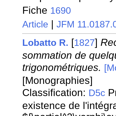
Fiche
1690
|
Article
JFM 11.0187.
[
]
Rec
Lobatto R.
1827
sommation de quelq
trigonométriques.
[M
[Monographies]
Classification:
Pr
D5c
existence de l'intégr