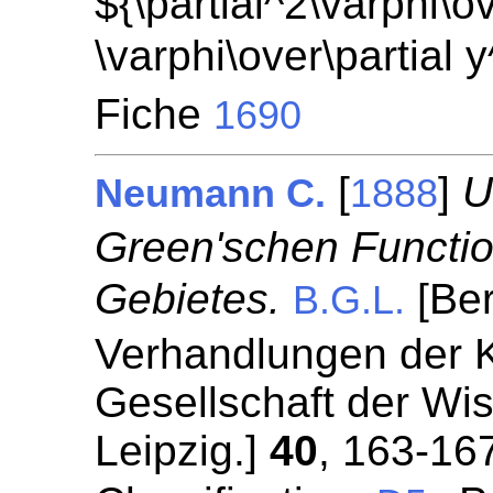
${\partial^2\varphi\ov
\varphi\over\partial 
Fiche
1690
[
]
U
Neumann C.
1888
Green'schen Functio
Gebietes.
[Ber
B.G.L.
Verhandlungen der 
Gesellschaft der Wi
Leipzig.]
40
, 163-16