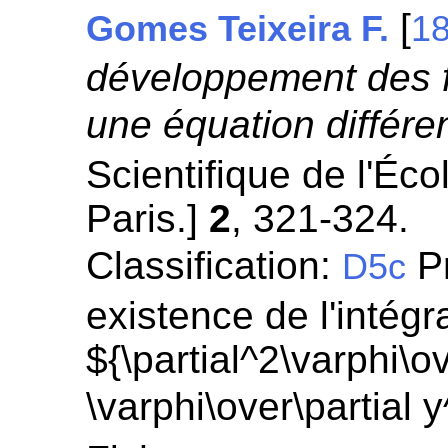
[
Gomes Teixeira F.
1
développement des fo
une équation différen
Scientifique de l'Éc
Paris.]
2
, 321-324.
Classification:
Pr
D5c
existence de l'intégr
${\partial^2\varphi\ov
\varphi\over\partial 