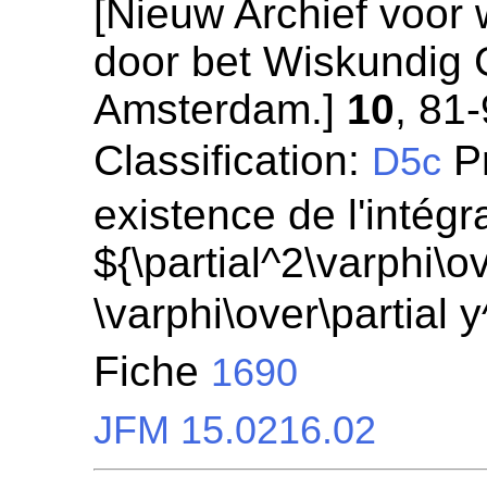
[Nieuw Archief voor
door bet Wiskundig
Amsterdam.]
10
, 81-
Classification:
Pr
D5c
existence de l'intégr
${\partial^2\varphi\ov
\varphi\over\partial 
Fiche
1690
JFM 15.0216.02