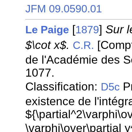
JFM 09.0590.01
[
]
Sur 
Le Paige
1879
$\cot x$.
[Compt
C.R.
de l'Académie des S
1077.
Classification:
Pr
D5c
existence de l'intégr
${\partial^2\varphi\ov
\varphi\over\partial 