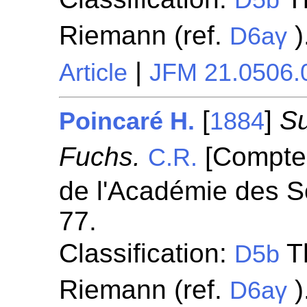
D5b
Riemann (ref.
)
D6aγ
|
Article
JFM 21.0506.
[
]
Su
Poincaré H.
1884
Fuchs.
[Compte
C.R.
de l'Académie des S
77.
Classification:
Th
D5b
Riemann (ref.
)
D6aγ