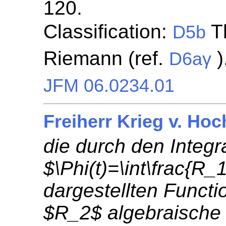
120.
Classification:
Th
D5b
Riemann (ref.
)
D6aγ
JFM 06.0234.01
Freiherr Krieg v. Hoc
die durch den Integ
$\Phi(t)=\int\frac{R_
dargestellten Funct
$R_2$ algebraische 