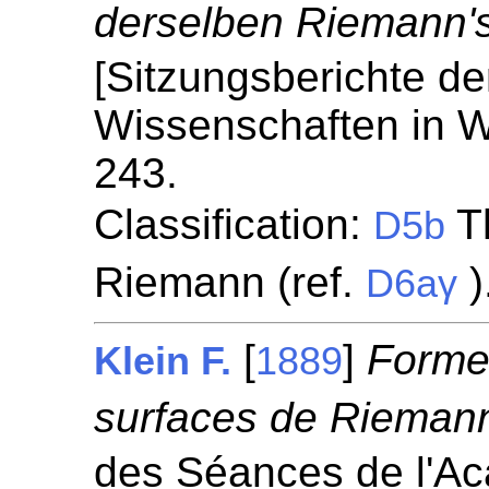
derselben Riemann's
[Sitzungsberichte de
Wissenschaften in W
243.
Classification:
Th
D5b
Riemann (ref.
)
D6aγ
[
]
Formes
Klein F.
1889
surfaces de Rieman
des Séances de l'A