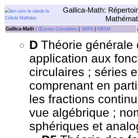
Gallica-Math: Répertoi
Mathémat
Gallica-Math :
|
|
Œuvres Complètes
JMPA
RBSM
D
Théorie générale 
application aux fonc
circulaires ; séries 
comprenant en particu
les fractions contin
vue algébrique ; nom
sphériques et analo