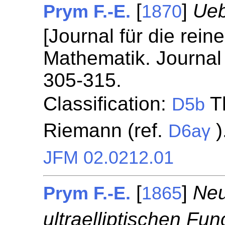
[
]
Ueb
Prym F.-E.
1870
[Journal für die rei
Mathematik. Journal 
305-315.
Classification:
Th
D5b
Riemann (ref.
)
D6aγ
JFM 02.0212.01
[
]
Neu
Prym F.-E.
1865
ultraelliptischen Fun