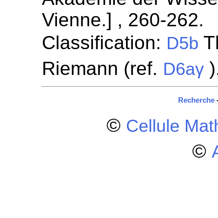
Vienne.] , 260-262.
Classification:
Th
D5b
Riemann (ref.
)
D6aγ
Recherche
©
Cellule Ma
©