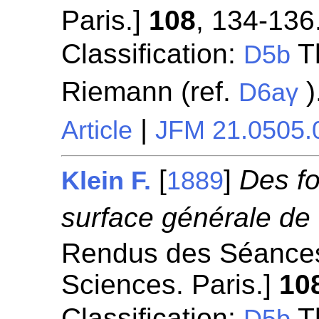
Paris.]
108
, 134-136
Classification:
Th
D5b
Riemann (ref.
)
D6aγ
|
Article
JFM 21.0505.
[
]
Des fo
Klein F.
1889
surface générale de
Rendus des Séances
Sciences. Paris.]
10
Classification:
Th