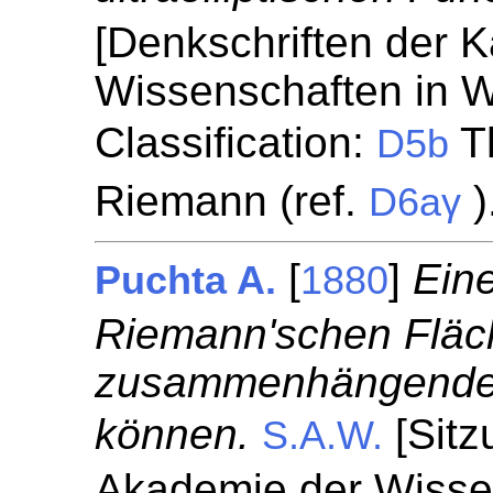
[Denkschriften der 
Wissenschaften in W
Classification:
Th
D5b
Riemann (ref.
)
D6aγ
[
]
Ein
Puchta A.
1880
Riemann'schen Fläche
zusammenhängende 
können.
[Sitz
S.A.W.
Akademie der Wisse