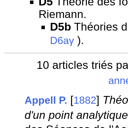
D5
Théorie des fo
Riemann.
D5b
Théories d
).
D6aγ
10 articles triés p
ann
[
]
Théo
Appell P.
1882
d'un point analytique