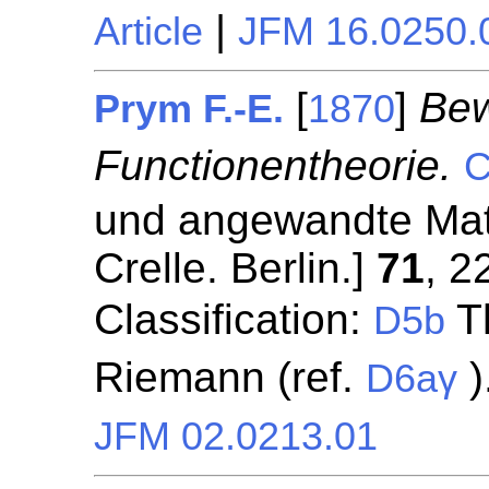
|
Article
JFM 16.0250.
[
]
Bew
Prym F.-E.
1870
Functionentheorie.
C
und angewandte Mat
Crelle. Berlin.]
71
, 2
Classification:
Th
D5b
Riemann (ref.
)
D6aγ
JFM 02.0213.01