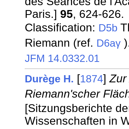
des Séances de l'A
Paris.]
95
, 624-626.
Classification:
Th
D5b
Riemann (ref.
)
D6aγ
JFM 14.0332.01
[
]
Zur
Durège H.
1874
Riemann'scher Fläc
[Sitzungsberichte de
Wissenschaften in W