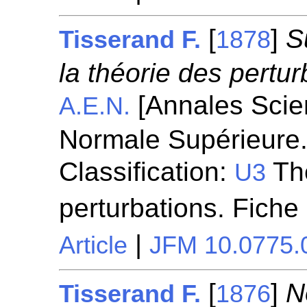
[
]
S
Tisserand F.
1878
la théorie des pertur
[Annales Scien
A.E.N.
Normale Supérieure.
Classification:
Thé
U3
perturbations. Fiche
|
Article
JFM 10.0775.
[
]
N
Tisserand F.
1876