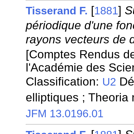
[
]
S
Tisserand F.
1881
périodique d'une fo
rayons vecteurs de 
[Comptes Rendus d
l'Académie des Scie
Classification:
Dét
U2
elliptiques ; Theori
JFM 13.0196.01