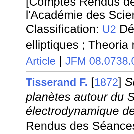
[Comptes Rendus d
l'Académie des Scie
Classification:
Dét
U2
elliptiques ; Theori
|
Article
JFM 08.0738.
[
]
S
Tisserand F.
1872
planètes autour du So
électrodynamique d
Rendus des Séances