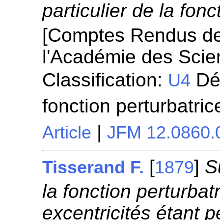
particulier de la fonc
[Comptes Rendus d
l'Académie des Scie
Classification:
Dé
U4
fonction perturbatri
|
Article
JFM 12.0860.
[
]
S
Tisserand F.
1879
la fonction perturbat
excentricités étant pe