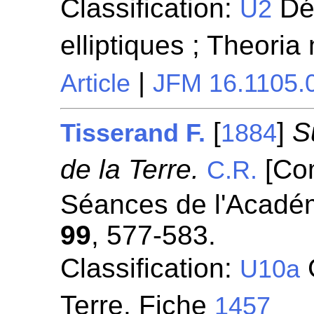
Classification:
Dét
U2
elliptiques ; Theori
|
Article
JFM 16.1105.
[
]
S
Tisserand F.
1884
de la Terre.
[Co
C.R.
Séances de l'Académ
99
, 577-583.
Classification:
G
U10a
Terre. Fiche
1457