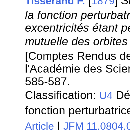
[
]
S
Tisserand F.
1879
la fonction perturbat
excentricités étant pe
mutuelle des orbites
[Comptes Rendus d
l'Académie des Scie
585-587.
Classification:
Dé
U4
fonction perturbatri
|
Article
JFM 11.0804.