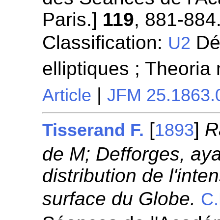
Paris.]
119
, 881-884
Classification:
Dét
U2
elliptiques ; Theori
|
Article
JFM 25.1863.
[
]
R
Tisserand F.
1893
de M; Defforges, ayan
distribution de l'inte
surface du Globe.
C.