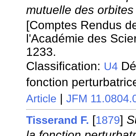
mutuelle des orbites
[Comptes Rendus d
l'Académie des Scie
1233.
Classification:
Dé
U4
fonction perturbatri
|
Article
JFM 11.0804.
[
]
S
Tisserand F.
1879
la fonction perturbat