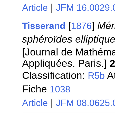
|
Article
JFM 16.0029.
[
]
Mém
Tisserand
1876
sphéroïdes elliptiq
[Journal de Mathéma
Appliquées. Paris.]
Classification:
At
R5b
Fiche
1038
|
Article
JFM 08.0625.