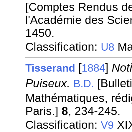
[Comptes Rendus d
l'Académie des Scie
1450.
Classification:
Ma
U8
[
]
Not
Tisserand
1884
Puiseux.
[Bullet
B.D.
Mathématiques, rédi
Paris.]
8
, 234-245.
Classification:
XIX
V9