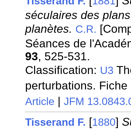
[
]
S
Tisserand F.
1881
séculaires des plans
planètes.
[Comp
C.R.
Séances de l'Académ
93
, 525-531.
Classification:
Thé
U3
perturbations. Fiche
|
Article
JFM 13.0843.
[
]
S
Tisserand F.
1880