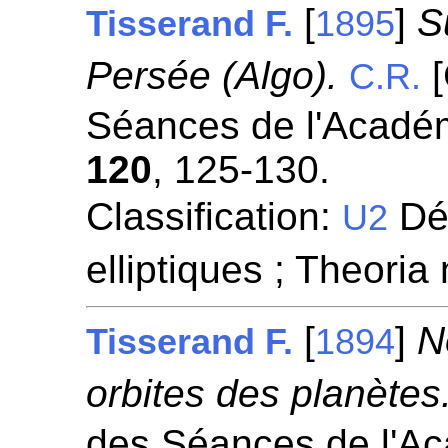
[
]
S
Tisserand F.
1895
Persée (Algo).
[
C.R.
Séances de l'Académ
120
, 125-130.
Classification:
Dét
U2
elliptiques ; Theori
[
]
N
Tisserand F.
1894
orbites des planètes
des Séances de l'A