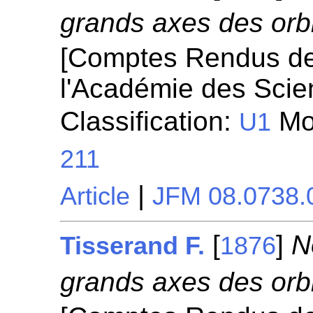
grands axes des orbi
[Comptes Rendus d
l'Académie des Scie
Classification:
Mou
U1
211
|
Article
JFM 08.0738.
[
]
N
Tisserand F.
1876
grands axes des orbi