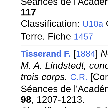
Séances de l'Académ
117
Classification:
G
U10a
Terre. Fiche
1457
[
]
N
Tisserand F.
1884
M. A. Lindstedt, con
trois corps.
[Com
C.R.
Séances de l'Académ
98
, 1207-1213.