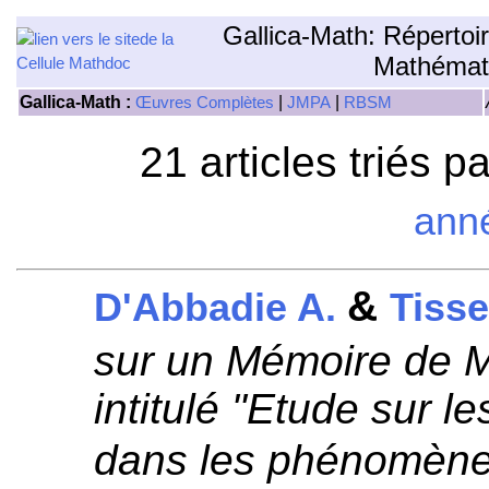
Gallica-Math: Répertoi
Mathémat
Gallica-Math :
|
|
Œuvres Complètes
JMPA
RBSM
21 articles triés p
ann
&
D'Abbadie A.
Tisse
sur un Mémoire de M
intitulé "Etude sur 
dans les phénomène