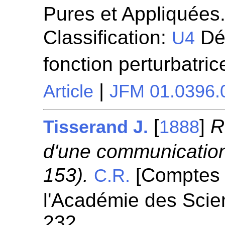
Pures et Appliquées.
Classification:
Dé
U4
fonction perturbatri
|
Article
JFM 01.0396.
[
]
R
Tisserand J.
1888
d'une communication 
153).
[Comptes 
C.R.
l'Académie des Scie
232.