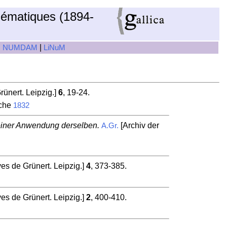
hématiques (1894-
|
|
NUMDAM
LiNuM
ünert. Leipzig.]
6
, 19-24.
iche
1832
 einer Anwendung derselben.
[Archiv der
A.Gr.
es de Grünert. Leipzig.]
4
, 373-385.
es de Grünert. Leipzig.]
2
, 400-410.