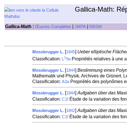
Gallica-Math: Ré
Gallica-Math :
|
|
Œuvres Complètes
JMPA
RBSM
[
]
Ueber elliptische Fläch
Mossbrugger L.
1845
1
Classification:
Propriétés relatives à une a
L
9a
[
]
Bestimmung eines Polyno
Mossbrugger L.
1844
Mathematik und Physik. Archives de Grünert. Le
Classification:
Propriétés des polynômes enti
A3a
[
]
Aufgaben über das Maxi
Mossbrugger L.
1844
Classification:
Étude de la variation des fo
C1f
[
]
Aufgaben über das Maxi
Mossbrugger L.
1842
Classification:
Étude de la variation des fo
C1f