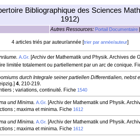
pertoire Bibliographique des Sciences Mat
1912)
Autres Ressources:
Portail Documentaire
4 articles triés par auteur/année [
]
trier par année/auteur
enräume.
[Archiv der Mathematik und Physik. Archives de Gr
A.Gr.
ire limitée totalement ou partiellement par un arc de conique. F
miums durch Integrale seiner partiellen Differentialien, nebst
ipzig.]
4
, 210-219.
ers ; variations, continuité. Fiche
1540
ma und Minima.
[Archiv der Mathematik und Physik. Archiv
A.Gr.
nctions ; maxima et minima. Fiche
1612
ma und Minima.
[Archiv der Mathematik und Physik. Archiv
A.Gr.
nctions ; maxima et minima. Fiche
1612