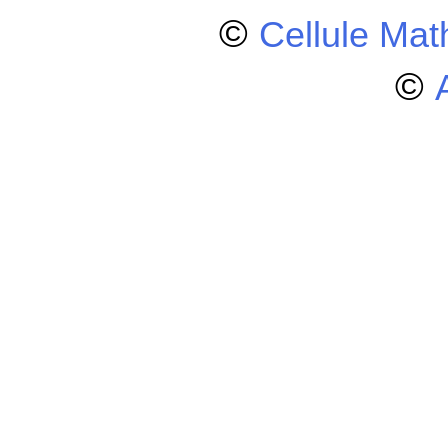
©
Cellule Ma
©