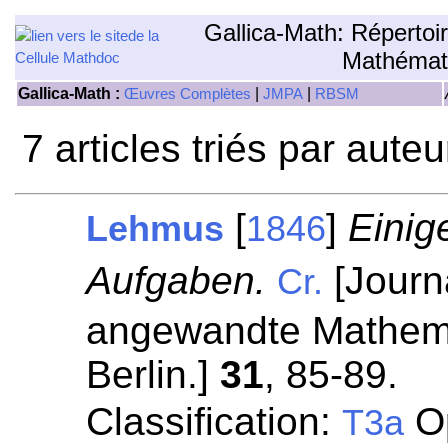
Gallica-Math: Répertoi
Mathémat
Gallica-Math :
|
|
Œuvres Complètes
JMPA
RBSM
7 articles triés par aute
[
]
Einig
Lehmus
1846
Aufgaben.
[Journa
Cr.
angewandte Mathemat
Berlin.]
31
, 85-89.
Classification:
Op
T3a