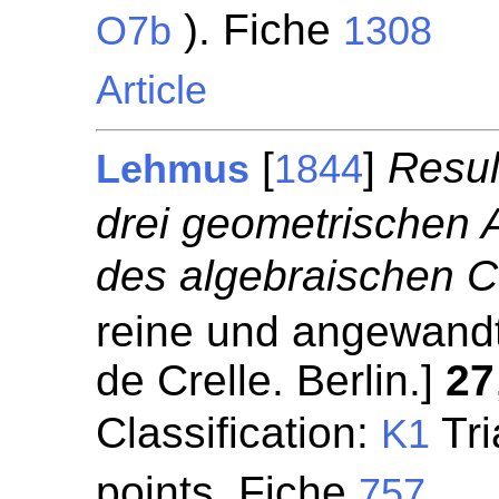
). Fiche
O7b
1308
Article
[
]
Resul
Lehmus
1844
drei geometrischen 
des algebraischen C
reine und angewandt
de Crelle. Berlin.]
27
Classification:
Tri
K1
points. Fiche
757