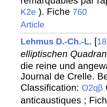
remarquables par rapp
). Fiche
K2e
760
Article
[
Lehmus D.-Ch.-L.
18
elliptischen Quadran
die reine und angew
Journal de Crelle. Be
Classification:
O2qβ
anticaustiques ; Fic