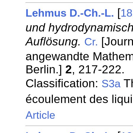
[
Lehmus D.-Ch.-L.
18
und hydrodynamisch
Auflösung.
[Journ
Cr.
angewandte Mathemat
Berlin.]
2
, 217-222.
Classification:
Th
S3a
écoulement des liqu
Article