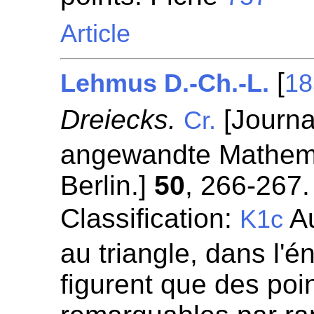
Article
[
Lehmus D.-Ch.-L.
18
Dreiecks.
[Journal
Cr.
angewandte Mathemat
Berlin.]
50
, 266-267.
Classification:
Au
K1c
au triangle, dans l'
figurent que des poin