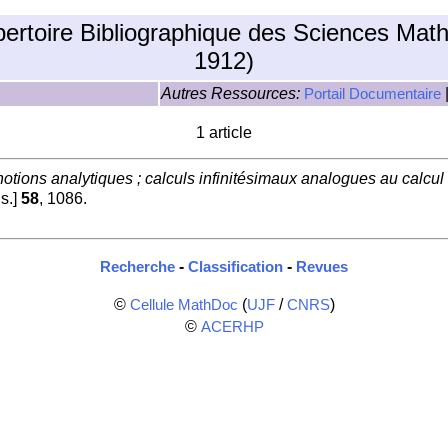
pertoire Bibliographique des Sciences Mat
1912)
Autres Ressources:
Portail Documentaire
1 article
tions analytiques ; calculs infinitésimaux analogues au calcul di
s.]
58
, 1086.
-
-
Recherche
Classification
Revues
©
(
/
)
Cellule MathDoc
UJF
CNRS
©
ACERHP