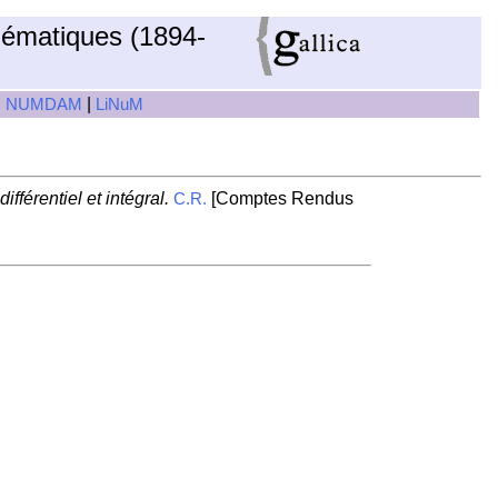
hématiques (1894-
|
|
NUMDAM
LiNuM
fférentiel et intégral.
[Comptes Rendus
C.R.