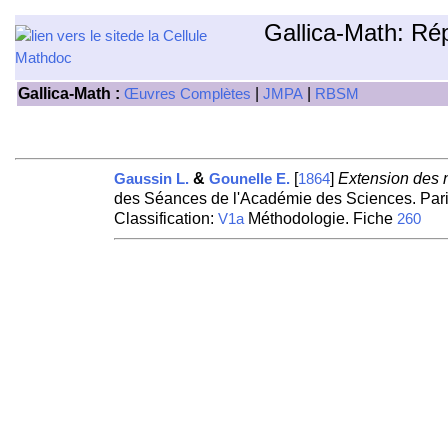
Gallica-Math: Ré
Gallica-Math :
|
|
Œuvres Complètes
JMPA
RBSM
&
[
]
Extension des no
Gaussin L.
Gounelle E.
1864
des Séances de l'Académie des Sciences. Pari
Classification:
Méthodologie. Fiche
V1a
260