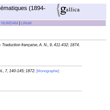
hématiques (1894-
|
|
NUMDAM
LiNuM
. - Traduction française, A. N., 9, 411-432; 1874.
 N., 7, 140-145; 1872.
[Monographie]