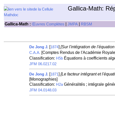
Gallica-Math: Ré
Gallica-Math :
|
|
Œuvres Complètes
JMPA
RBSM
[
]
[Sur l'intégration de l'équation
De Jong J.
1874
[Comptes Rendus de l'Académie Royale
C.A.A.
Classification:
Équations à coefficients al
H5b
JFM 06.0217.02
[
]
[Le facteur intégrant et l'équa
De Jong J.
1871
[Monographies]
Classification:
Généralités ; intégrale génér
H2a
JFM 04.0148.03