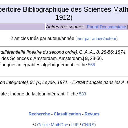
pertoire Bibliographique des Sciences Mat
1912)
Autres Ressources:
Portail Documentaire
2 articles triés par auteur/année [
]
trier par année/auteur
 différentielle linéaire du second ordre]. C. A. A., 8, 28-56; 1874
 des Sciences d'Amsterdam. Amsterdam.]
8
, 28-56.
gébriques intégrables algébriquement. Fiche
566
tion intégrante]. 91 p.; Leyde, 1871. - Extrait français dans les A.
ale ; théorie du facteur intégrant. Fiche
533
-
-
Recherche
Classification
Revues
©
(
/
)
Cellule MathDoc
UJF
CNRS