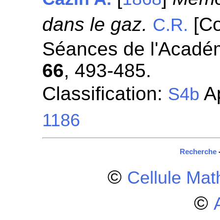
dans le gaz.
[Co
C.R.
Séances de l'Académ
66
, 493-485.
Classification:
Ap
S4b
1186
Recherche
©
Cellule Ma
©