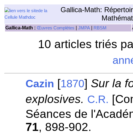
Gallica-Math: Répertoi
Mathémat
Gallica-Math :
|
|
Œuvres Complètes
JMPA
RBSM
10 articles triés p
ann
[
]
Sur la f
Cazin
1870
explosives.
[Co
C.R.
Séances de l'Académ
71
, 898-902.