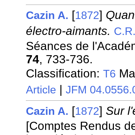
[
]
Quan
Cazin A.
1872
électro-aimants.
C.R
Séances de l'Académ
74
, 733-736.
Classification:
Mag
T6
|
Article
JFM 04.0556.
[
]
Sur l
Cazin A.
1872
[Comptes Rendus d