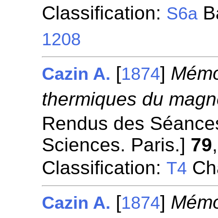
Classification:
Ba
S6a
1208
[
]
Mémoi
Cazin A.
1874
thermiques du magn
Rendus des Séances
Sciences. Paris.]
79
Classification:
Cha
T4
[
]
Mémoi
Cazin A.
1874