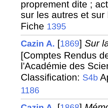
proprement dite ; ac
sur les autres et sur
Fiche
1395
[
]
Sur l
Cazin A.
1869
[Comptes Rendus d
l'Académie des Scie
Classification:
Ap
S4b
1186
[
]
Mémoi
Cazin A.
1868