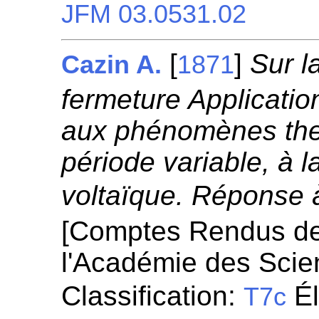
JFM 03.0531.02
[
]
Sur l
Cazin A.
1871
fermeture Applicati
aux phénomènes ther
période variable, à l
voltaïque. Réponse 
[Comptes Rendus d
l'Académie des Scie
Classification:
Él
T7c