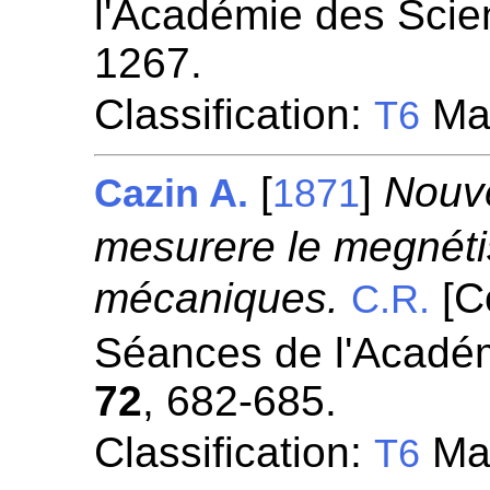
l'Académie des Scie
1267.
Classification:
Mag
T6
[
]
Nouv
Cazin A.
1871
mesurere le megnéti
mécaniques.
[C
C.R.
Séances de l'Académ
72
, 682-685.
Classification:
Mag
T6