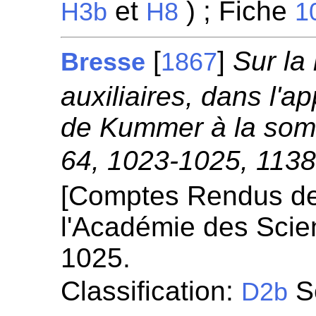
et
) ; Fiche
H3b
H8
1
[
]
Sur la
Bresse
1867
auxiliaires, dans l'a
de Kummer à la somm
64, 1023-1025, 1138
[Comptes Rendus d
l'Académie des Scie
1025.
Classification:
Sé
D2b