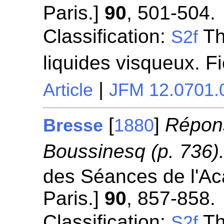
Paris.]
90
, 501-504.
Classification:
Th
S2f
liquides visqueux. F
|
Article
JFM 12.0701.
[
]
Répons
Bresse
1880
Boussinesq (p. 736)
des Séances de l'A
Paris.]
90
, 857-858.
Classification:
Th
S2f