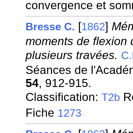
convergence et som
[
]
Mémo
Bresse C.
1862
moments de flexion 
plusieurs travées.
C.
Séances de l'Académ
54
, 912-915.
Classification:
Ré
T2b
Fiche
1273