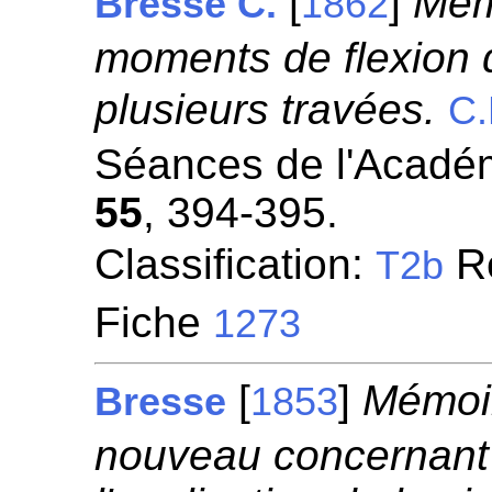
[
]
Mémo
Bresse C.
1862
moments de flexion 
plusieurs travées.
C.
Séances de l'Académ
55
, 394-395.
Classification:
Ré
T2b
Fiche
1273
[
]
Mémoir
Bresse
1853
nouveau concernant