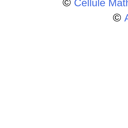
©
Cellule Ma
©