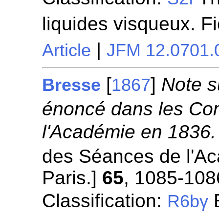
liquides visqueux. F
|
Article
JFM 12.0701.
[
]
Note s
Bresse
1867
énoncé dans les Co
l'Académie en 1836.
des Séances de l'A
Paris.]
65
, 1085-108
Classification:
É
R6bγ