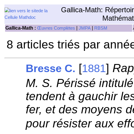
Gallica-Math: Répertoi
Mathémat
Gallica-Math :
|
|
Œuvres Complètes
JMPA
RBSM
8 articles triés par anné
[
]
Rap
Bresse C.
1881
M. S. Périssé intitul
tendent à gauchir le
fer, et des moyens d
pour résister aux eff