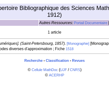
pertoire Bibliographique des Sciences Mat
1912)
Autres Ressources:
Portail Documentaire
1 article
mériques]. (Saint-Petersbourg, 1857).
[Monograph
[Monographie]
odes diverses d'approximation ; Fiche
1518
-
-
Recherche
Classification
Revues
©
(
/
)
Cellule MathDoc
UJF
CNRS
©
ACERHP