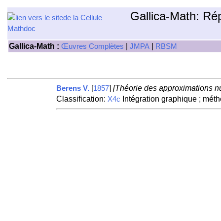
Gallica-Math: Ré
Gallica-Math :
|
|
Œuvres Complètes
JMPA
RBSM
[
]
[Théorie des approximations nu
Berens V.
1857
Classification:
Intégration graphique ; méth
X4c