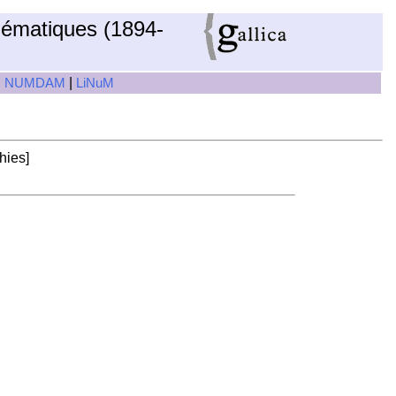
hématiques (1894-
|
|
NUMDAM
LiNuM
ies]