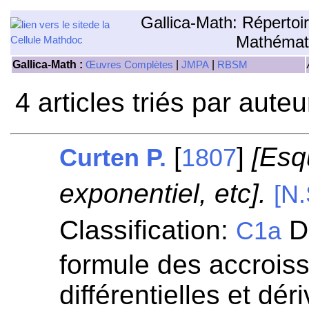
Gallica-Math: Répertoi
Mathémat
Gallica-Math :
|
|
Œuvres Complètes
JMPA
RBSM
4 articles triés par aute
[
]
[Esq
Curten P.
1807
exponentiel, etc].
[N.
Classification:
Di
C1a
formule des accroiss
différentielles et dér