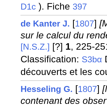
). Fiche
D1c
397
[
]
[
de Kanter J.
1807
sur le calcul du ren
[?]
1
, 225-25
[N.S.Z.]
Classification:
D
S3bα
découverts et les co
[
]
[
Hesseling G.
1807
contenant des obser